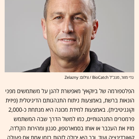
גדי מזור, מנכ''ל BioCatch / צילום: Zelazny
הפלטפורמה של ביוקאץ' מאפשרת להגן על משתמשים מפני
הונאות ברשת, באמצעות ניתוח התנהגותם הדיגיטלית (פיזית
וקוגניטיבית). באמצעות למידת מכונה היא מנתחת כ-2,000
פרמטרים התנהגותיים, כמו למשל הדרך שבה המשתמש
מזיז את העכבר או אוחז בסמארטפון, סגנון ומהירות הקלדה,
קואורדינציה ועוד, וכך היא יכולה לזהות בזמן אמת אם פעולה