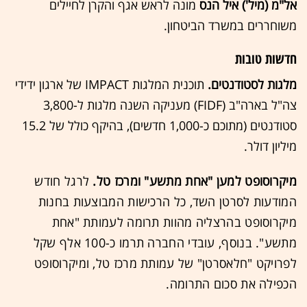
אל"מ (מיל') איל הנס
מונה לראש אגף והקרן לחיילים
משוחררים במשרד הביטחון.
חדשות טובות
מלגות לסטודנטים.
תוכנית המלגות IMPACT של ארגון ידידי
צה"ל בארה"ב (FIDF) מעניקה השנה מלגות ל-3,800
סטודנטים (מתוכם כ-1,000 חדשים), בהיקף כולל של 15.2
מיליון דולר.
מיקרוסופט למען "אחת מתשע" ומרכז טל.
לרגל חודש
המודעות לסרטן השד, כל הרכישות המבוצעות בחנות
מיקרוסופט בהרצליה מהוות תרומה לעמותת "אחת
מתשע". בנוסף, עובדי החברה תרמו כ-100 אלף שקל
לפרויקט "חלאסרטן" של עמותת מרכז טל, ומיקרוסופט
הכפילה את סכום התרומה.