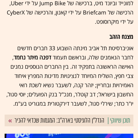
למונייד וביונד מיט, ברכישה של Jump Bike על ידי Uber,
הרכישה של Briefcam על ידי קאנון, והרכישה של CyberX
על ידי מיקרוסופט.
מצנח הזהב
אוניברסיטת תל אביב מינתה השבוע 33 חברים חדשים
לחבר הנאמנים שלה, ובראשם תעמוד
דפנה מיתר נחמד
,
האישה הראשונה בתפקיד זה. בין החברים הנוספים נמנים
צבי חפץ, השליח המיוחד לנציגויות מדינות המפרץ איחוד
האמירויות ובחריין; יזהר קנה, לשעבר נשיא לשכת רואי
החשבון בישראל; דב קוטלר, מנכ"ל בנק הפועלים; יוסי סגול,
יו"ר כתר; שירלי סגול, לשעבר דירקטורית במגוריט בע"מ.
הנדל"ן הלוגיסטי בארה"ב: המגמות שכדאי להכיר