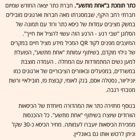
כתר תומכת ב"אחת מתשע".
חברת כתר יצאה החודש שמיזם
חברתי רחב היקף, שבמסגרתו מאה חברות וארגונים מובילים
במשק מציבים עמדות של כיסא כתר ורוד עם תמונה של
הסלוגן "שבי רגע - הרגע הזה עשוי להציל את חייך".
המיצבים מפנים לקוד QR המכיל מידע מציל חיים במקרים
של גילוי מוקדם, בשיתוף עמותת "אחת מתשע", הפועלת
למען נשים המתמודדות עם המחלה . העמדה מוצבת
במשרדים, במפעלים ובאזורים הציבוריים של ארגונים כמו
יוניליוור, נסטלה אסם, בנק לאומי, קבוצת פז, מובילאיי ורשת
מטבחי רגבה.
בנוסף מחזירה כתר את המהדורה מיוחדת של הכיסאות
הוורודים שיוצרו בשיתוף "אחת מתשע". כל ההכנסות
ממכירת הכיסאות יועברו לעמותה. מחיר הכיסא כ-30 שקל
וניתן לרכוש אותו גם באונליין.