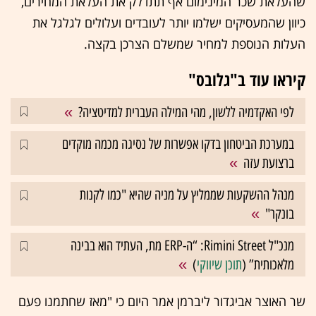
שהעלאת שכר המינימום אף תתדלק את העלאת המחירים,
כיוון שהמעסיקים ישלמו יותר לעובדים ועלולים לגלגל את
העלות הנוספת למחיר שמשלם הצרכן בקצה.
קיראו עוד ב"גלובס"
לפי האקדמיה ללשון, מהי המילה העברית למדיטציה?
במערכת הביטחון בדקו אפשרות של נסיגה מכמה מוקדים
ברצועת עזה
מנהל ההשקעות שממליץ על מניה שהיא "כמו לקנות
בונקר"
מנכ"ל Rimini Street: “ה-ERP מת, העתיד הוא בבינה
מלאכותית” (
תוכן שיווקי
)
שר האוצר אביגדור ליברמן אמר היום כי "מאז שחתמנו פעם