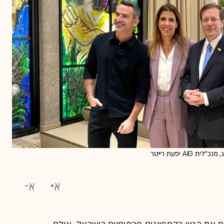
אסי עזר, רעיית נשיא המדינה - מיכל הרצוג, נשיא המדינה יצחק הרצוג, מנכ''לית AIG יפעת רייטר
נים את הטון בקמפיינים פרסומיים בישראל, אולם