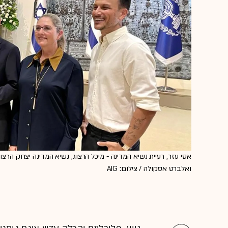
ואלברט אסקולה / צילום: AIG
גיוון, פלורליזם והכלה עדיין אינם נות