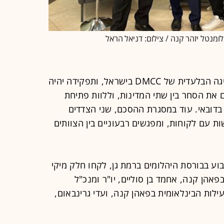
בלומנטל יזהר קנה / צילום: דניאל הראל
על פי ההסכם, פאהן קנה תשמש כנציגה הבלעדית של DMCC בישראל, ותפקידה יהיה
 את הסחר בין שתי המדינות, וללוות פתיחת
בדובאי. עוד במסגרת ההסכם, שני הצדדים
ות עם לקוחות, ומפגשים רבעוניים בין הצוותים
וע בבורסת היהלומים ברמת גן, לקחו חלק מיקי
אהן קנה, אחמד בן סוליים, יו"ר ומנכ"ל
 הפעילות הבינלאומית בפאהן קנה, ועדי גרינבאום,