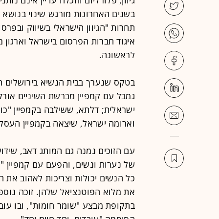
בשנים האחרונות מורגש שינוי בנושא ו
תחרות "הגיוון הישראלי בשיווק ובפרסו
איגוד חברות הפרסום בישראל וארגון 
לראשונה.
בטקס שנערך בבית הנשיא בירושלים הו
גמבל עם קמפיין מברשת השיניים אורל
ישראלית; דלתא, ששילבה בקמפיין "כו-
וארומה ישראל, שיצאה בקמפיין העסקת
עם הזוכים נמנה גם המותג דאב, שידוע 
של נערות ונשים, והפעם עם קמפיין "י
כל הנשים יכולות וצריכות לאהוב את 
את מלוא הפוטנציאל שלהן. זוכה נוספ
בתקופת מבצע "שומר חומות", ובו עובד
הסיסמה "עובדים, יחד חיים יחד".