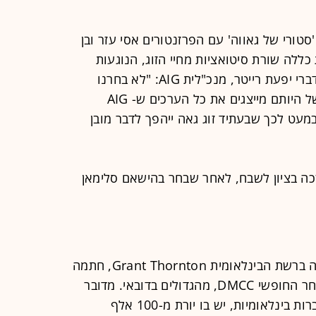
תן ל-AIG על קמפיין 'סטורי של גאווה' עם הפרזנטורים אסי עזר ובן
ללה שורת סיטואציות מחיי הזוג, הנוגעות
למוצרי הביטוח השונים של החברה. לדברי יפעת רייטר, מנכ"לית AIG: "לא בחרנו
באסי ואלברט על היותם גאים, אלא בשל היותם מייצגים את כל הערכים ש- AIG
במעט לכך שבעתיד זוג גאה ייהפך לדבר מובן
 אתר ניהול הקריירה JobMaster זכה בציון לשבח, לאחר שבחר בהישאם סלימאן
פירמת רואי החשבון פאהן קנה, החברה ברשת הבינלאומית Grant Thornton, חתמה
על הסכם לשיתוף פעולה עם אזור הסחר החופשי DMCC, מהגדולים בדובאי. מדובר
באזור סחר המשרת יותר מ-19 אלף חברות בינלאומיות, יש בו יורת מ-100 אלף