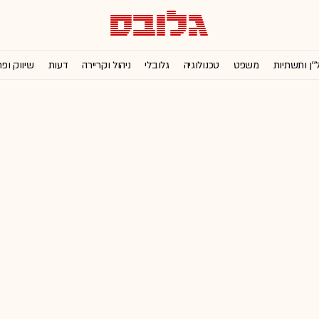
''ן ותשתיות
משפט
טכנולוגיה
גלובלי
ניהול וקריירה
דעות
שיווק ופ