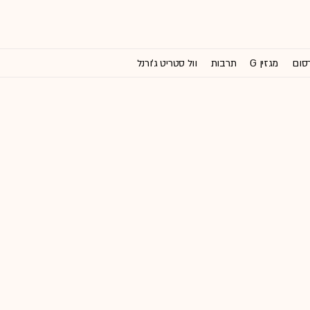
רסום
מגזין G
תרבות
וול סטריט ג'ורנל