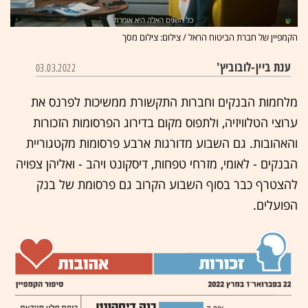
הקמפיין של חברת הביטוח הראל / צילום: צילום מסך
ענת ביין-לובוביץ'
03.03.2022
מלחמות הבנקים וחברות התקשורת ממשיכות לפרנס את
ערוצי הטלוויזיה, ולתפוס מקום בדירוג הפרסומות הזכורות
והאהובות. גם השבוע מדורגות ארבע פרסומות מקטגוריית
הבנקים - לאומי, מזרחי טפחות, דיסקונט ויהב - ואליהן צפויה
להצטרף כבר בסוף השבוע הקרוב גם פרסומת של בנק
הפועלים.