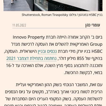
בניין HSBC במנהטן / צילום: Shutterstock, Roman Tiraspolsky
עומרי כהן
11.05.2022
ביום ב' הקרוב אמורה הייתה חברת Innovo Property
Group האמריקאית להשלים את העסקה לרכישת מגדל
HSBC בניו יורק מידי חברת
נכסים ובניין
הישראלית. העסקה,
בהיקף של 855 מיליון דולר,
נחתמה בתחילת דצמבר 2021
ותוכננה להתבצע בסוף מרץ השנה, אולם הוארכה עד ל-16
במאי, לבקשת הרוכשת.
עם זאת, המשבר הנוכחי בשוק ההון האמריקאי ועליית
הריבית לטווח בינוני וארוך בארה"ב, מקשים על גיוס הכספים
להשלמת העסקה. בשוק המקומי העריכו היום הסתברות של
50% להשלמת העסקה, שאמורה להניב לנכסים ובניין תזרים