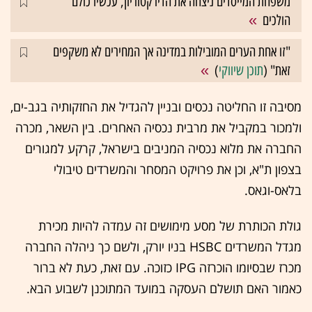
משפחת המייסדים ניצחה את הדירקטוריון, עכשיו כולם
הולכים
"זו אחת הערים המובילות במדינה אך המחירים לא משקפים
זאת" (
תוכן שיווקי
)
מסיבה זו החליטה נכסים ובניין להגדיל את החזקותיה בגב-ים,
ולמכור במקביל את מרבית נכסיה האחרים. בין השאר, מכרה
החברה את מלוא נכסיה המניבים בישראל, קרקע למגורים
בצפון ת"א, וכן את פרויקט המסחר והמשרדים טיבולי
בלאס-וגאס.
גולת הכותרת של מסע מימושים זה עמדה להיות מכירת
מגדל המשרדים HSBC בניו יורק, ולשם כך ניהלה החברה
מכרז שבסיומו הוכרזה IPG כזוכה. עם זאת, כעת לא ברור
כאמור האם תושלם העסקה במועד המתוכנן לשבוע הבא.