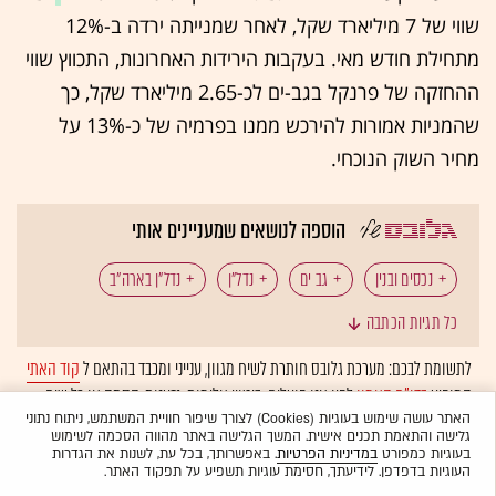
שווי של 7 מיליארד שקל, לאחר שמנייתה ירדה ב-12%
מתחילת חודש מאי. בעקבות הירידות האחרונות, התכווץ שווי
ההחזקה של פרנקל בגב-ים לכ-2.65 מיליארד שקל, כך
שהמניות אמורות להירכש ממנו בפרמיה של כ-13% על
מחיר השוק הנוכחי.
הוספה לנושאים שמעניינים אותי
נכסים ובנין
גב ים
נדל"ן
נדל"ן בארה"ב
כל תגיות הכתבה
לתשומת לבכם: מערכת גלובס חותרת לשיח מגוון, ענייני ומכבד בהתאם ל
קוד האתי
המופיע
בדו"ח האמון
לפיו אנו פועלים. ביטויי אלימות, גזענות, הסתה או כל שיח
בלתי הולם אחר מסוננים בצורה
אוטומטית
ולא יפורסמו באתר.
האתר עושה שימוש בעוגיות (Cookies) לצורך שיפור חוויית המשתמש, ניתוח נתוני
גלישה והתאמת תכנים אישית. המשך הגלישה באתר מהווה הסכמה לשימוש
בעוגיות כמפורט
במדיניות הפרטיות
. באפשרותך, בכל עת, לשנות את הגדרות
העוגיות בדפדפן. לידיעתך, חסימת עוגיות תשפיע על תפקוד האתר.