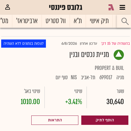
גלובס פיננסי
ראשי
תיק אישי
ת"א
וול סטריט
ארביטראז'
מט"
6/8/2026
בהשהיה של 15 דק'
עדכון אחרון
לצפות בנתונים ללא השהיה
|
מניית נכסים ובנין
PROPERT & BUIL
מניה
699017
תל-אביב
NIS
סוף יום
שער
שינוי
שינוי באג'
1010.00
+3.41%
30,640
הוסף לתיק
התראות