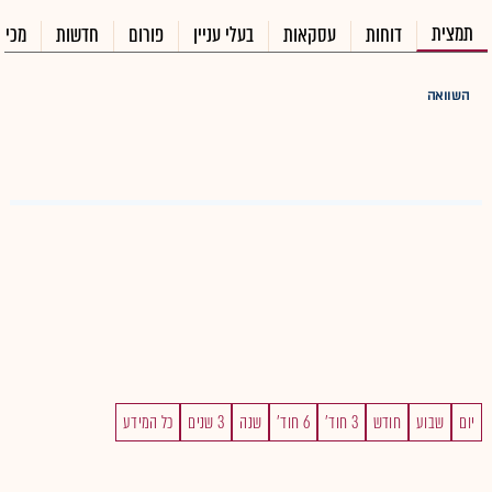
תמצית
דוחות
עסקאות
בעלי עניין
פורום
חדשות
מכיר
השוואה
יום
שבוע
חודש
3 חוד'
6 חוד'
שנה
3 שנים
כל המידע