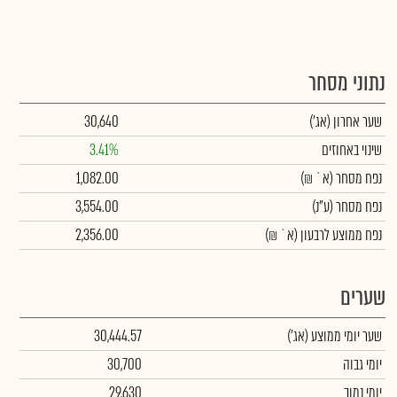
נתוני מסחר
שער אחרון
(אג')
30,640
שינוי באחוזים
3.41%
נפח מסחר
(א` ₪)
1,082.00
נפח מסחר
(ע"נ)
3,554.00
נפח ממוצע לרבעון (א` ₪)
2,356.00
שערים
שער יומי ממוצע
(אג')
30,444.57
יומי גבוה
30,700
יומי נמוך
29,630