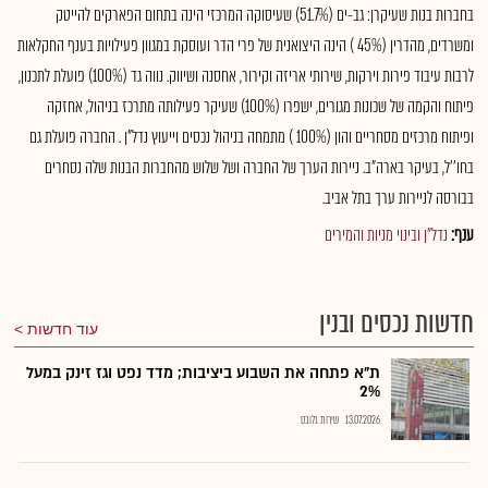
בחברות בנות שעיקרן: גב-ים (51.7%) שעיסוקה המרכזי הינה בתחום הפארקים להייטק
ומשרדים, מהדרין (45% ) הינה היצואנית של פרי הדר ועוסקת במגוון פעילויות בענף החקלאות
לרבות עיבוד פירות וירקות, שירותי אריזה וקירור, אחסנה ושיווק. נווה גד (100%) פועלת לתכנון,
פיתוח והקמה של שכונות מגורים, ישפרו (100%) שעיקר פעילותה מתרכז בניהול, אחזקה
ופיתוח מרכזים מסחריים והון (100% ) מתמחה בניהול נכסים וייעוץ נדל"ן . החברה פועלת גם
בחו''ל, בעיקר בארה"ב. ניירות הערך של החברה ושל שלוש מהחברות הבנות שלה נסחרים
בבורסה לניירות ערך בתל אביב.
ענף:
נדל"ן ובינוי מניות והמירים
חדשות נכסים ובנין
עוד חדשות
ת"א פתחה את השבוע ביציבות; מדד נפט וגז זינק במעל
2%
13.07.2026
שירות גלובס