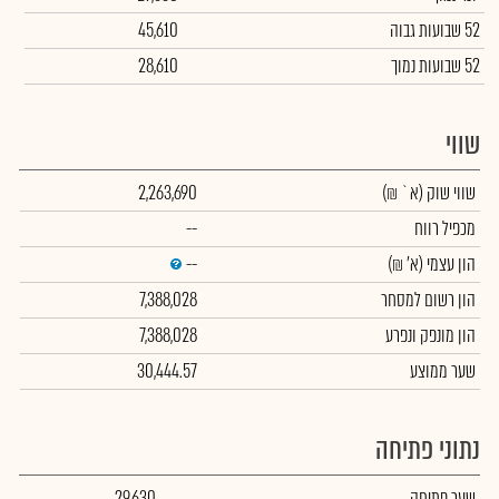
52 שבועות גבוה
45,610
52 שבועות נמוך
28,610
שווי
שווי שוק
(א` ₪)
2,263,690
מכפיל רווח
--
הון עצמי
(א' ₪)
--
הון רשום למסחר
7,388,028
הון מונפק ונפרע
7,388,028
שער ממוצע
30,444.57
נתוני פתיחה
שער פתיחה
29,630