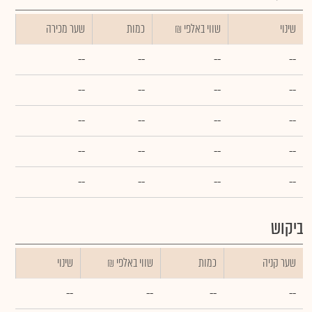
שינוי
₪ שווי באלפי
כמות
שער מכירה
--
--
--
--
--
--
--
--
--
--
--
--
--
--
--
--
--
--
--
--
ביקוש
שער קניה
כמות
₪ שווי באלפי
שינוי
--
--
--
--