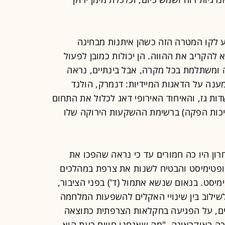
יע לקו המטרה הזה כשהן איתנות מבחינה
 להקריב את ההווה. הן יכולות כמובן לפעול
 ומשתלמת בכל מקרה, אבל בינתיים, נראה
נה על הדאגות המיידיות: דנמרק, הולנד
ות גז, והאיחוד האירופי דאג לכלול את התחום
יכות הפקה) ברשימת ההשקעות הירוקה שלו
רון היו כה חמורים עד כי נראה שהפכו את
ופטימיסט והבטיח לשנות את צרפת במהלכים
מיסט. בנאום שנשא אתמול (ד') בפני הציבור,
שילוב בין שינויי האקלים להשפעות המלחמה
ים, על הפגיעה בחקלאות הצרפתית כתוצאה
ה באוקראינה. "מה שאנחנו חווים כעת הוא