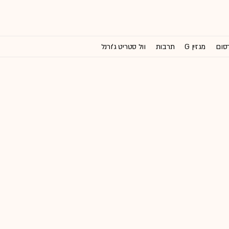
רסום
מגזין G
תרבות
וול סטריט ג'ורנל