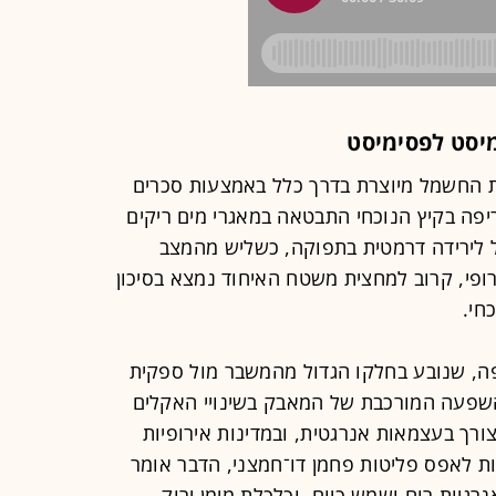
יסט לפסימיסט
 שבה כ־16% מאנרגיית החשמל מיוצרת בדרך כלל באמצעות סכרים
יפה בקיץ הנוכחי התבטאה במאגרי מים ריקים
ל לירידה דרמטית בתפוקה, כשליש מהמצב
רופי, קרוב למחצית משטח האיחוד נמצא בסיכון
חי.
ה, שנובע בחלקו הגדול מהמשבר מול ספקית
שפעה המורכבת של המאבק בשינויי האקלים
ורך בעצמאות אנרגטית, ובמדינות אירופיות
בות לאפס פליטות פחמן דו־חמצני, הדבר אומר
גיות רוח ושמש כיום, וכלכלת מימן ירוק