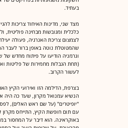
בעתיד.
מצד שני, מדינות האיחוד צריכות להג
כלכלית ומגובשות מבחינה פוליטית, ולא
לצמצום צריכת האנרגיה, פעולה יעילה
שהמטוטלת נוטה באופן ברור לעבר המע
וגרמניה הודיעו על פיתוח מחדש של שד
(תחת הגבלות מחמירות של פליטות וא
לעשור הקרוב.
בצרפת, הדילמה הזו ואירועי הקיץ האח
הנשיא עמנואל מקרון, שעד כה היה א
"יופיטרים" (על שם ראש האלים), לפסי
עם תום חופשת הקיץ, התייחס מקרון ל
באוקראינה. הוא דיבר על המחסור במ
מהבצורת, על שריפות היער ועל התמיכ