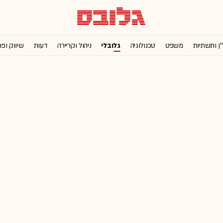
'ן ותשתיות
משפט
טכנולוגיה
גלובלי
ניהול וקריירה
דעות
שיווק ופ