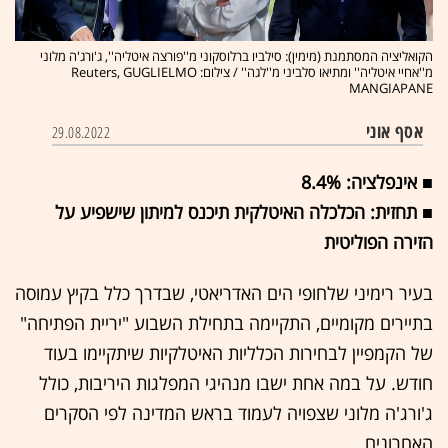
הקואליציה המסתמנת (מימין): סילביו ברלוסקוני מ''פורצה איטליה'', ג'ורג'ה מלוני
מ''אחיי איטליה'' ומתיאו סלביני מ''לגה'' / צילום: Reuters, GUGLIELMO
MANGIAPANE
אסף אוני
29.08.2022
■
אינפלציה: 8.4%
■ תחזית: הכלכלה האיטלקית תיכנס למיתון שישפיע על
הזירה הפוליטית
בעיר רימיני שלחופי הים האדריאטי, שבדרך כלל בקיץ עמוסה
בתיירים מקומיים, התקיימה בתחילת השבוע "יריית הפתיחה"
של הקמפיין לבחירות הכלליות האיטלקיות שיתקיימו בעוד
חודש. על במה אחת ישבו מנהיגי המפלגות היריבות, כולל
ג'ורג'ה מלוני שצפויה לעמוד בראש המדינה לפי הסקרים
האחרונים.