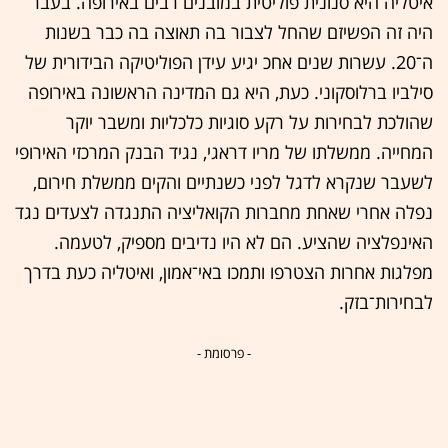
איטליה היא סנונית פוליטית במובנים רבים באירופה. בעבר
היה זה הפשיזם שהחל לצבור בה תאוצה בה כבר בשנות
ה־20. עשרות שנים אחכ יגיע עידן הפוליטיקה הבידורית של
סילביו ברלוסקוני. כעת, היא גם המדינה הראשונה באירופה
שהולכת לבחירות על רקע סוגיות כלכליות ומשבר יוקר
המחייה. ממשלתו של מריו דראגי, נגיד הבנק המרכזי האירופי
לשעבר שנקרא לדגל לפני כשנתיים והקים ממשלת חירום,
נפלה אחרי שאחת מחברות הקואליציה התנגדה לצעדים נגד
האינפלציה שהציע. הם לא היו נדיבים מספיק, לטעמה.
מפלגות אחרות הצטרפו ותמכו באי־אמון, ואיטליה כעת בדרך
לבחירות־בזק.
- פרסומת -