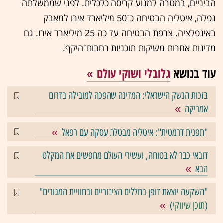
הביניים, במטרה למנוע קריסה כלכלית. לפני שממשלתה
נפלה, איטליה הבטיחה כ־50 מיליארד אירו למאבק
באינפלציה. צרפת הבטיחה עד כה 25 מיליארד אירו. גם
מדינות אחרות משיקות תוכניות רחבות־היקף.
עוד בנושא
גלובלי ושוקי עולם
בזכות הנשק הישראלי: המדינה שהפכה למובילה בדרום
אמריקה
"תפנית דרמטית": איטליה מבטלת עסקה עם רפאל
דובאי כבר לא בטוחה, ועשירי העולם מחפשים את המקלט
הבא
"השקעה יוצאת דופן בחללים הציבוריים ובחוויית המגורים"
(
תוכן שיווקי
)