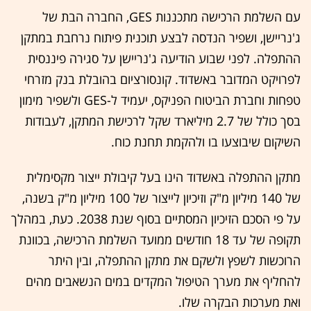
עם השלמת הרכישה מתכננות GES, החברה הבת של
ג'נריישן, ושפיר הנדסה לבצע תוכנית פיתוח נרחבת במתקן
ההתפלה. לפני שבוע הודיעה ג'נריישן על סגירה פיננסית
לפרויקט המדובר באשדוד. קונסורציום בהובלת בנק מזרחי
טפחות וחברת הביטוח הפניקס, יעמיד ל-GES ולשפיר מימון
בסך כולל של 2.7 מיליארד שקל לרכישת המתקן, לעבודות
השיקום שיבוצעו בו ולהקמת תחנת כוח.
מתקן ההתפלה באשדוד הינו בעל קיבולת ייצור מקסימלית
של 140 מיליון מ"ק וזיכיון לייצור של 100 מיליון מ"ק בשנה,
על פי הסכם הזיכיון המסתיים בסוף שנת 2038. כעת, במהלך
תקופה של עד 18 חודשים ממועד השלמת הרכישה, בכוונת
הרוכשות לשפץ ולשקם את מתקן ההתפלה, ובין היתר
להחליף את מערך הטיפול המקדים במים הנשאבים מהים
ואת מערכות הבקרה שלו.