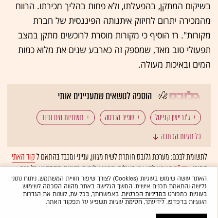
בשיקום המתקן, בהפעלתו, ולא פחות בהליך מכירתו. הרווח
מהמכירה יתרום לחיזוק איתנותה הפיננסית של חברת
מקורות". רז הוסיף כי מקורות מוסרת לרוכשים מתקן במצב
תפעולי טוב מאד, שמספק זה כארבע שנים את מלוא כמות
המים ובאיכות מעולה.
הוספה לנושאים שמעניינים אותי
ג'נריישן קפיטל
שפיר הנדסה
תשתיות מים וביוב
כל תגיות הכתבה
התפלה
לתשומת לבכם: מערכת גלובס חותרת לשיח מגוון, ענייני ומכבד בהתאם ל
קוד האתי
המופיע
בדו"ח האמון
לפיו אנו פועלים. ביטויי אלימות, גזענות, הסתה או כל שיח
בלתי הולם אחר מסוננים בצורה
אוטומטית
ולא יפורסמו באתר.
האתר עושה שימוש בעוגיות (Cookies) לצורך שיפור חוויית המשתמש, ניתוח נתוני
גלישה והתאמת תכנים אישית. המשך הגלישה באתר מהווה הסכמה לשימוש
בעוגיות כמפורט
במדיניות הפרטיות
. באפשרותך, בכל עת, לשנות את הגדרות
העוגיות בדפדפן. לידיעתך, חסימת עוגיות תשפיע על תפקוד האתר.