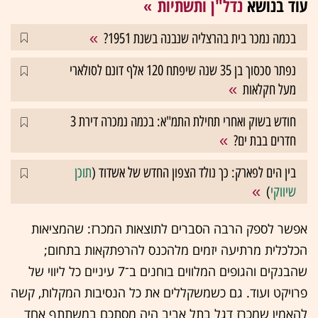
עוד בנושא
נדל"ן ותשתיות
בכמה נמכר בית בהרצליה שנבנה בשנת 1951?
נפתר סכסוך בן 35 שנה שיפתח 120 אלף דונם לסולארי
מעל חקלאות
חודש בשוק ואחרי תחילת התמ"א: בכמה נמכרה דירת 3
חדרים בבת ים?
בין הים לפארק: כך נולד הצפון החדש של אשדוד (
תוכן
שיווקי
)
אפשר לספק הרבה הסברים לתוצאות המכרז: שהמציאות
הכלכלית מרתיעה יזמים מלהכנס להרפתקאות בתחום;
שהבנקים והגופים המלווים בוחנים ב־7 עיניים כל ליווי של
פרויקט ועוד. גם כשמשקללים את כל הנסיבות המקלות, קשה
להאמין שמכרז דגל בתל אביב היה מסתכם במשתתף אחד