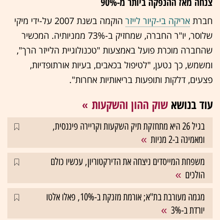
צנחה מאז ההנפקה ביותר מ-90%
חברת
אריקה בי-קיור לייזר
הוקמה בשנת 2007 על-ידי מיקי
שלוסר, יו"ר החברה, שמחזיק ב-73% ממניותיה. המכשיר
שהחברה מוכרת פועל באמצעות "טכנולוגיית הלייזר הרך",
ומשמש, כך נטען, "לטיפול בכאבים, בעיות אורתופדיות,
פצעים, דלקות ותופעות בריאותיות אחרות".
עוד בנושא
שוק ההון והשקעות
בגיל 26 היא מתחזקת תיק השקעות וקריירה פיננסית,
ומאמינה ב-2 מניות
משפחת המייסדים ניצחה את הדירקטוריון, עכשיו כולם
הולכים
מגמה מעורבת בת"א; אורמת מזנקת ב-10%, פאלו אלטו
יורדת ב-3%