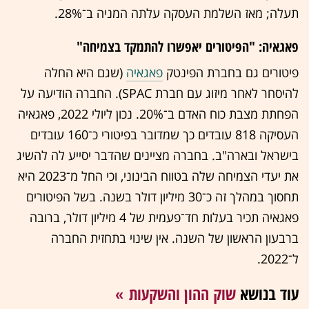
תעלה; מאז השלמת העסקה עלתה המניה ב־28%.
פאגאיה: "הפיטורים יאפשרו להתמקד בצמיחה"
פיטורים גם בחברת הפינטק
פאגאיה
(שגם היא החלה
להיסחר לאחר מיזוג עם חברת SPAC). החברה הודיעה על
הפחתת מצבת כוח האדם ב־20%. נכון ליולי 2022, פאגאיה
העסיקה 818 עובדים כך שמדובר בפיטורי כ־160 עובדים
בישראל ובארה"ב. בחברה מציינים שהדבר יסייע לה להשיג
את יעדי הצמיחה שלה בטווח הבינוני, וכי החל מ־2023 היא
תחסוך במהלך זה כ־30 מיליון דולר בשנה. בשל הפיטורים
פאגאיה תכיר בעלות חד־פעמית של 4 מיליון דולר, ברובה
ברבעון הראשון של השנה. אין שינוי בתחזית החברה
ל־2022.
עוד בנושא
שוק ההון והשקעות