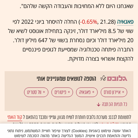
שאנחנו היום ללא המחויבות והעבודה הקשה שלהם".
פאגאיה
(21.28 ,‎
-0.65%
‏) החלה להיסחר ביוני 2022 לפי
שווי של 8.5 מיליארד דולר, זינקה בתחילת אוגוסט לשיא של
20 מיליארד דולר וכיום נסחרת בשווי של 647 מיליון דולר.
החברה פיתחה טכנולוגיה שמסייעת לגופים פיננסיים
להקצות אשראי בצורה מדויקת.
הוספה לנושאים שמעניינים אותי
איירון סורס
פאגאיה
פיטורים
וול סטריט
כל תגיות הכתבה
ישראליות בוול סטריט
יוניטי
לתשומת לבכם: מערכת גלובס חותרת לשיח מגוון, ענייני ומכבד בהתאם ל
קוד האתי
המופיע
בדו"ח האמון
לפיו אנו פועלים. ביטויי אלימות, גזענות, הסתה או כל שיח
בלתי הולם אחר מסוננים בצורה
אוטומטית
ולא יפורסמו באתר.
האתר עושה שימוש בעוגיות (Cookies) לצורך שיפור חוויית המשתמש, ניתוח נתוני
גלישה והתאמת תכנים אישית. המשך הגלישה באתר מהווה הסכמה לשימוש