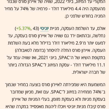
המקורי על המיזוג, ביולי 2022, שוויה של איירון סורס שנגזר
מהעסקה היה 4.4 מיליארד דולר - פרמיה של 74% על מחיר
המניה בחודש שלפני כן.
אולם, עד השלמת העסקה, מניית
יוניטי
(43 ,‎
+5.37%
‏)
נחלשה, ובהתאם ירד גם שוויה של איירון סורס בעסקה, עד
למעט יותר מ־2.9 מיליארד דולר בדילול מלא בעת השלמת
העסקה. איירון סורס החלה להיסחר (בדומה לטאבולה)
בתקופת השיא של ה־SPAC, ביוני 2021, ואז שוויה עמד על
11.1 מיליארד דולר - עסקת המיזוג ל־SPAC הגדולה ביותר
של חברה ישראלית.
המשמעות היא שמכירתה לאיירון סורס בוצעה במחיר שנמוך
ב־74% ממחירה במיזוג ל־SPAC. עם זאת, מכיוון שמדובר
בעסקת מניות ולא בעסקת מזומן, בעלי המניות של איירון
סורס קיבלו מניות יוניטי ויוכלו ליהנות מאפסייד במקרה שהיא