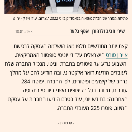
פתיחת מסחר של חברת פאגאיה בנאסד''ק ביוני 2022 / צילום: עידו איז'ק - יח''צ
שירי חביב ולדהורן
אסף גלעד
18.01.2023
קצת יותר מחודשיים חלפו מאז הושלמה העסקה לרכישת
איירון סורס
הישראלית על־ידי יוניטי סופטוור האמריקאית,
והשבוע נודע על פיטורים בחברת יוניטי. מנכ"ל החברה שלח
לעובדים הודעת דואר אלקטרוני, ובה הודיע להם על מהלך
נרחב של קיצוצים ופיטורים. לפי החברה, יפוטרו 284
עובדים. מדובר בגל הקיצוצים השני ביוניטי בתקופה
האחרונה: בחודש יוני, עוד בטרם הודיעו החברות על עסקת
המיזוג, פוטרו 225 מעובדי החברה.
- פרסומת -