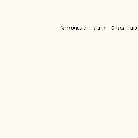
רסום
מגזין G
תרבות
וול סטריט ג'ורנל