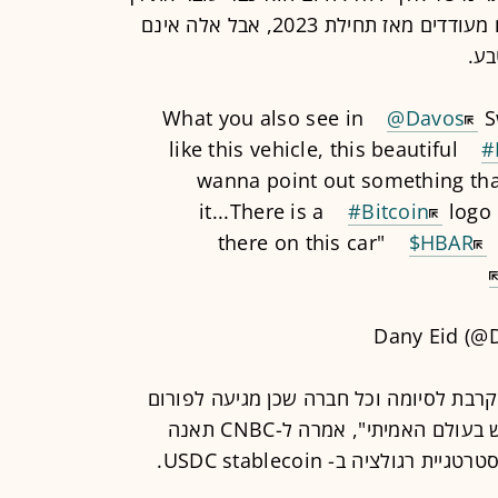
ה-20 אלף דולר, לאחר שהציג ביצועים מעודדים מאז תחילת 2023, אבל אלה אינם
בע.
@Davos
S
like this vehicle, this beautiful
#
wanna point out something tha
it...There is a
#Bitcoin
logo 
there on this car"
$HBAR
רבת לסיומה וכל חברה שכן מגיעה לפורום
ומציגה בו מתמקדת במקרים של שימוש בעולם האמיתי", אמרה ל-CNBC תאנה
גולציה ב- USDC stablecoin.