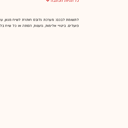
כל תגיות הכתבה
לתשומת לבכם: מערכת גלובס חותרת לשיח מגוון, ענ
פועלים. ביטויי אלימות, גזענות, הסתה או כל שיח ב