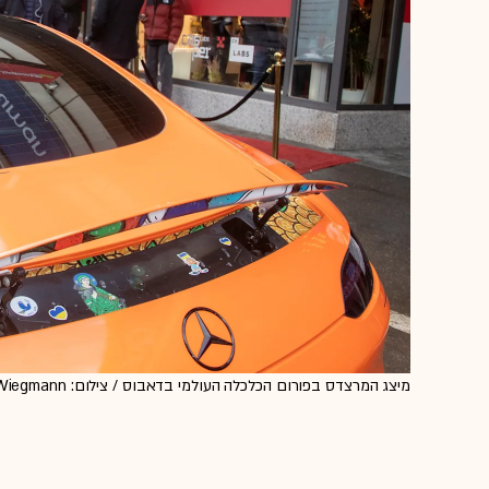
מיצג המרצדס בפורום הכלכלה העולמי בדאבוס / צילום: Reuters, Arnd Wiegmann