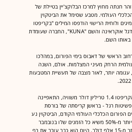
והר חנתה מחוץ למרכז הבלוקצ'יין בטיילת של
כלכלי העולמי. מטבע שסימל את הביטקוין
גים ולוחית הרישוי הודפסו המילים "בקריפטו
נשים מבטחנו", על לוחית הרישוי היה דגל אוקראינה והשם "KUNA", החברה שעומדת
באותו השם.
רחוב הראשי של דאבוס בימי הפורום, במהלכו
ולמית הרחק מעיני המצלמות. אולם, השנה
 עגומה יותר, לאור מצבה של תעשיית המטבעות
שנת 2022, במהלכה מחקה תעשיית הקריפטו 1.4 טריליון דולר משוויה, התאפיינה
 ופשיטות רגל - בראשן קריסתה של בורסת
אז התקיים הפורום הכלכלי העולמי הקודם, הביטקוין נע
סביב 30 אלף דולר, לאחר שכבר ירד ביותר מ-50% משיא כל הזמנים שלו בנובמבר
2021. לאחר מכן צנח בערכו לקצת יותר מ-15 אלף דולר. היום הוא כבר עובר את רף