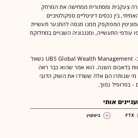
וקרה צעקנית ומסתורית ממחישה את המרחק
יתי, בין נכסים דיגיטליים ספקולטיביים
וניטין המפוקפק ממנו מנסה להתנער תעשיית
עודפי התעשייה, ומנגנוניה השנויים במחלוקת
מארק האפלה, מנהל השקעות ראשי ב- UBS Global Wealth Management נשאל
ות בדאבוס השנה. הוא אמר שהוא כבר ראה
 מי שנותרו הם אלה ששרדו את השוק הדובי
 בפרופיל נמוך.
יינים אותי
FTX
ביטקוין