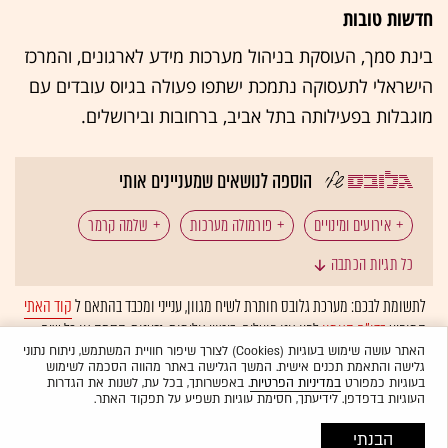
חדשות טובות
בינת סמך, העוסקת בניהול מערכות מידע לארגונים, והמרכז
הישראלי לתעסוקה נתמכת ישתפו פעולה בגיוס עובדים עם
מוגבלות בפעילותה בתל אביב, ברחובות ובירושלים.
הוספה לנושאים שמעניינים אותי
אירועים ומינויים
פורמולה מערכות
שלמה קרמר
כל תגיות הכתבה
NETFLIX (נטפליקס)
פורשה
בינת
לתשומת לבכם: מערכת גלובס חותרת לשיח מגוון, ענייני ומכבד בהתאם ל
קוד האתי
המופיע
בדו"ח האמון
לפיו אנו פועלים. ביטויי אלימות, גזענות, הסתה או כל שיח
קייטו נטוורקס
בלתי הולם אחר מסוננים בצורה
אוטומטית
ולא יפורסמו באתר.
האתר עושה שימוש בעוגיות (Cookies) לצורך שיפור חוויית המשתמש, ניתוח נתוני
גלישה והתאמת תכנים אישית. המשך הגלישה באתר מהווה הסכמה לשימוש
בעוגיות כמפורט
במדיניות הפרטיות
. באפשרותך, בכל עת, לשנות את הגדרות
העוגיות בדפדפן. לידיעתך, חסימת עוגיות תשפיע על תפקוד האתר.
הבנתי