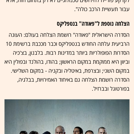
לקרקע פורייה לחידושים טכנולוגיים לא רק בתחום הזה, אלא
עבור תעשיית הרכב כולה".
הצלחה נוספת ל"פאודה" בנטפליקס
הסדרה הישראלית "פאודה" רושמת הצלחה בעולם: העונה
הרביעית עלתה החודש בנטפליקס וכבר מככבת ברשימת 10
הסדרות הפופולריות ביותר במדינות רבות. בלבנון, בצ'כיה
וביוון היא ממוקמת במקום הראשון; בהודו, בהולנד ובפולין היא
במקום השני; ובצרפת, באיטליה ובקניה - במקום השלישי.
הסדרה רושמת הצלחה גם באיחוד האמירויות, בבלגיה,
בפורטוגל ובברזיל.