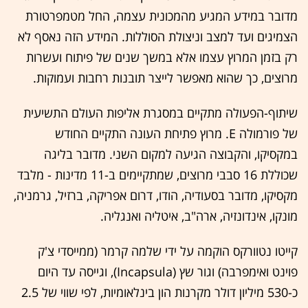
מדובר במידע המגיע מהמכונית עצמה, החל מטמפרטורת
הצמיגים ועד למצב וניצולת הסוללות. המידע הזה נאסף לא
רק בזמן המרוץ עצמו אלא במשך שנים של פיתוח ועשרות
מרוצים, כך שהוא מאפשר לייצר תובנות רחבות ועמוקות.
שיתוף-הפעולה מתקיים במסגרת אליפות העולם התשיעית
של פורמולה E. מרוץ פתיחת העונה התקיים החודש
במקסיקו, והקבוצה הגיעה למקום השני. מדובר בליגה
שכוללת 16 סבבי מרוצים, שמתקיימים ב-11 מדינות - מלבד
מקסיקו, מדובר בסעודיה, הודו, דרום אפריקה, ברזיל, גרמניה,
מונקו, אינדונזיה, ארה"ב, איטליה ואנגליה.
קייטו נטוורקס הוקמה על ידי שלמה קרמר (ממייסדי צ'ק
פוינט ואימפרבה) וגור שץ (Incapsula), וגייסה עד היום
כ-530 מיליון דולר מקרנות הון בינלאומיות, לפי שווי של 2.5