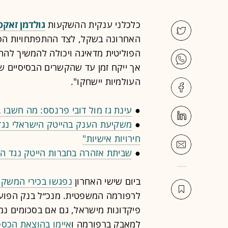
כלכלני ענקית ההשקעות
גולדמן זאקס
האחרונה בשקל, לצד ההתפתחויות הפול
הפוליטית מדאיגה ויכולה להמשיך לה
אך ייקח זמן עד שהקשרים הבסיסיים שנ
העולמיות יישחקו".
●
עינת גז מול דובי פרנסס: מה חשבו 
●
משקיעת הענק בהייטק הישראלי נגד 
חירויות אישיות"
●
שביתת אזהרה בחברות הייטק נגד 
ביום שישי האחרון
נפגשו בכירי המשק 
לרפורמה המשפטית. מנכ״ל בנק הפועל
פיקדונות מישראל, גם אם בסכומים נמו
למאבק ברפורמה ו
איימו בהוצאת הכס