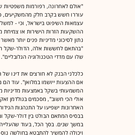
"אולם לאחרונה, רפורמות משפטיות 
עוררו חשש בקרב חלק מהמשקיעים, כו
עצמאות השיפוט בישראל, וכי - למשל,
ההשקעות הזרות הישירות או צמיחת מג
נתון לסיכוני מדיניות פנים יותר מאשר
"בהתאם לחששות אלה, הדולר-שקל הצי
שלו עם מדדי הטכנולוגיה הגלובליים".
כלכלני הבנק לא חורצים את דינו של ה
אם ההצעות ייושמו במלואן". עוד הם מ
המשמעותי בשקל באמצעות מדיניות מו
אולי הכי חשוב", מסכמים בגולדמן זא
האחרונות ישפיעו על התנהגות הגידור
בבסיס המתאם הבולט בין דולר-שקל ומ
במשך שנים. בסך הכל, בעוד שהעלייה 
ויכולה להמשיך להתבטא בחולשה נוספ