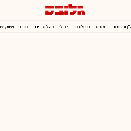
''ן ותשתיות
משפט
טכנולוגיה
גלובלי
ניהול וקריירה
דעות
שיווק ופ