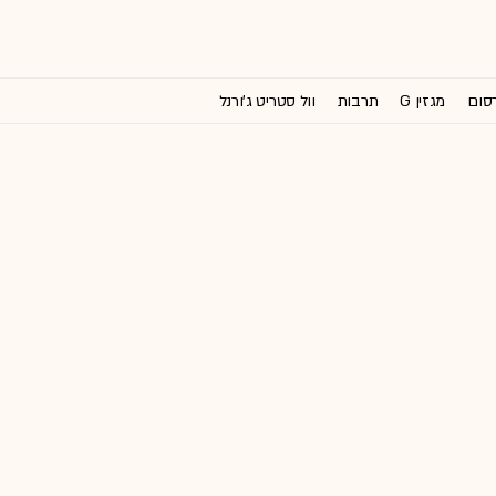
רסום
מגזין G
תרבות
וול סטריט ג'ורנל