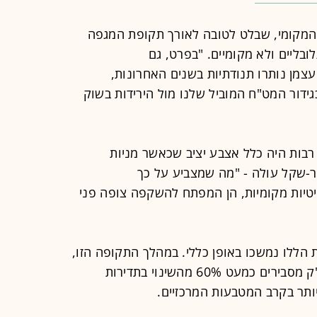
המקומי, שבלט לטובה לאורך תקופת המגפה
ובליים ולא מקומיים. "בפרט, גם
צמן נותרו תנודתיות בשנים האחרונות,
גידור המט"ח המוביל שלנו מול הירידות בשוק
 רבות היה כלל אצבע יציב שכאשר מניות
לר-שקל עולה - "מה שמצביע על כך
ליטיות מקומיות, הן המפתח להשקפה צופה פני
גמות הללו נמשכו באופן כללי. במהלך התקופה הזו,
מציינים בבנק, השינויים במדד הנאסד"ק מסבירים כמעט 60% מהשינוי בתדירות
ותר בקרב המטבעות המרכזיים.