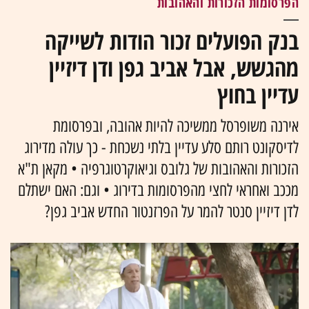
הפרסומות הזכורות והאהובות
בנק הפועלים זכור הודות לשייקה
מהגשש, אבל אביב גפן ודן דיזיין
עדיין בחוץ
אירנה משופרסל ממשיכה להיות אהובה, ובפרסומת
לדיסקונט רותם סלע עדיין בלתי נשכחת - כך עולה מדירוג
הזכורות והאהובות של גלובס וגיאוקרטוגרפיה • מקאן ת"א
מככב ואחראי לחצי מהפרסומות בדירוג • וגם: האם ישתלם
לדן דיזיין סנטר להמר על הפרזנטור החדש אביב גפן?