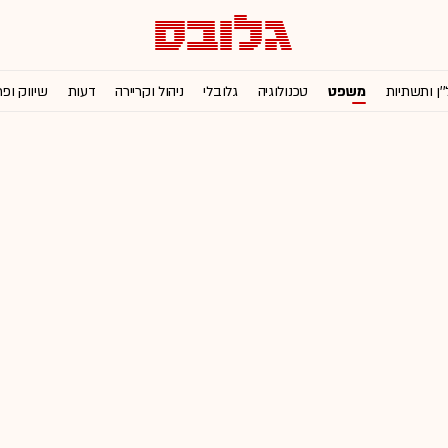
''ן ותשתיות
משפט
טכנולוגיה
גלובלי
ניהול וקריירה
דעות
שיווק ופ