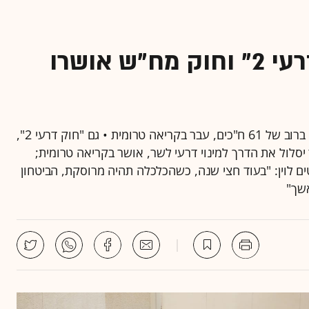
פסקת ההתגברות, "חוק דרעי 2" וחוק מח"ש אושרו
החוק לפיו הכנסת תוכל לחוקק מחדש חוקים שייפסלו, ברוב של 61 ח"כים, עבר בקריאה טרומית • גם "חוק דרעי 2",
 יסלול את הדרך למינוי דרעי לשר, אושר בקריאה טרומית;
ים לוין: "בעוד חצי שנה, כשהכלכלה תהיה מרוסקת, הביטחון
שך"