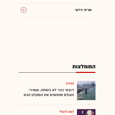
אריה דרעי
חוקי יסוד
מח"ש
שמחה רוטמן
המומלצות
הצעת חוק
הפגנות
הגירה
דובאי כבר לא בטוחה, ועשירי
העולם מחפשים את המקלט הבא
זום גלובלי