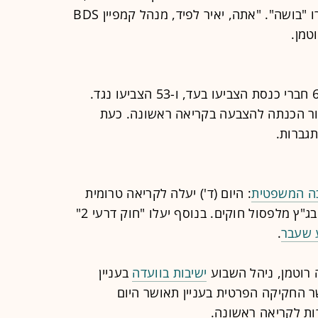
וחברי הכנסת מהאופוזיציה צעקו לעברו "בושה". "אתה, יאיר לפיד, מנהל קמפיין BDS
טמן.
חוק "דרעי 2" עבר בקריאה טרומית: 62 חברי כנסת הצביעו בעד, ו-53 הצביעו נגד.
ור הכנתה להצבעה בקריאה ראשונה. כעת
גברות.
ה המשפטית
: היום (ד') יעלה לקריאה טרומית
במליאה החוק המגביל משמעותית את בג"ץ מלפסול חוקים. בנוסף יעלו "חוק דרעי 2"
 שעבר
.
 רוטמן, ניהל השבוע
ישיבות בוועדה
בעניין
 החקיקה הפרטית בעניין תאושר היום
רות לקריאה ראשונה.