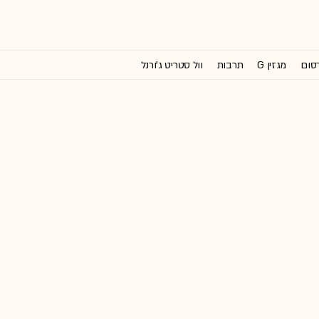
רסום
מגזין G
תרבות
וול סטריט ג'ורנל