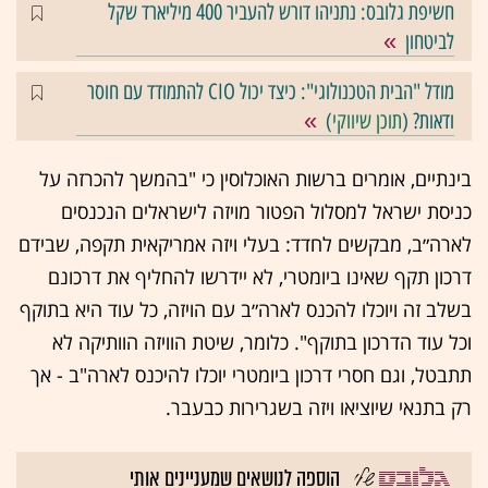
חשיפת גלובס: נתניהו דורש להעביר 400 מיליארד שקל
לביטחון
מודל "הבית הטכנולוגי": כיצד יכול CIO להתמודד עם חוסר
ודאות? (
תוכן שיווקי
)
בינתיים, אומרים ברשות האוכלוסין כי "בהמשך להכרזה על
כניסת ישראל למסלול הפטור מויזה לישראלים הנכנסים
לארה״ב, מבקשים לחדד: בעלי ויזה אמריקאית תקפה, שבידם
דרכון תקף שאינו ביומטרי, לא יידרשו להחליף את דרכונם
בשלב זה ויוכלו להכנס לארה״ב עם הויזה, כל עוד היא בתוקף
וכל עוד הדרכון בתוקף". כלומר, שיטת הוויזה הוותיקה לא
תתבטל, וגם חסרי דרכון ביומטרי יוכלו להיכנס לארה"ב - אך
רק בתנאי שיוציאו ויזה בשגרירות כבעבר.
הוספה לנושאים שמעניינים אותי