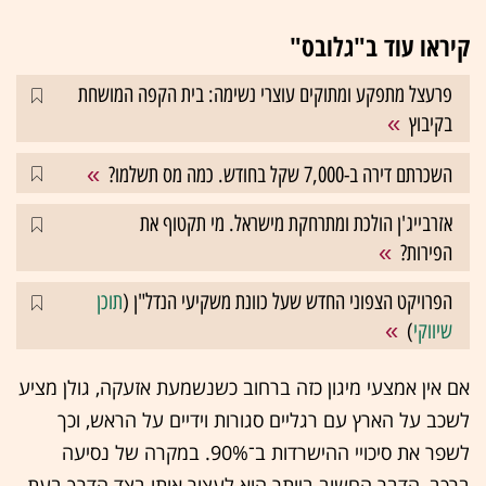
קיראו עוד ב"גלובס"
פרעצל מתפקע ומתוקים עוצרי נשימה: בית הקפה המושחת
בקיבוץ
השכרתם דירה ב-7,000 שקל בחודש. כמה מס תשלמו?
אזרבייג'ן הולכת ומתרחקת מישראל. מי תקטוף את
הפירות?
הפרויקט הצפוני החדש שעל כוונת משקיעי הנדל"ן (
תוכן
שיווקי
)
אם אין אמצעי מיגון כזה ברחוב כשנשמעת אזעקה, גולן מציע
לשכב על הארץ עם רגליים סגורות וידיים על הראש, וכך
לשפר את סיכויי ההישרדות ב־90%. במקרה של נסיעה
ברכב, הדבר החשוב ביותר הוא לעצור אותו בצד הדרך בעת