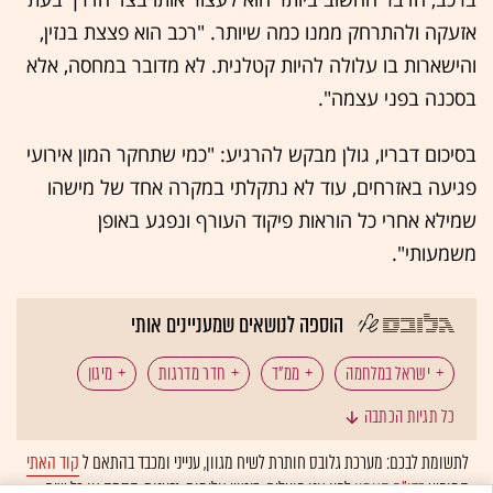
אזעקה ולהתרחק ממנו כמה שיותר. "רכב הוא פצצת בנזין,
והישארות בו עלולה להיות קטלנית. לא מדובר במחסה, אלא
בסכנה בפני עצמה".
בסיכום דבריו, גולן מבקש להרגיע: "כמי שתחקר המון אירועי
פגיעה באזרחים, עוד לא נתקלתי במקרה אחד של מישהו
שמילא אחרי כל הוראות פיקוד העורף ונפגע באופן
משמעותי".
הוספה לנושאים שמעניינים אותי
ישראל במלחמה
ממ"ד
חדר מדרגות
מיגון
כל תגיות הכתבה
טילים
פיקוד העורף
לתשומת לבכם: מערכת גלובס חותרת לשיח מגוון, ענייני ומכבד בהתאם ל
קוד האתי
המופיע
בדו"ח האמון
לפיו אנו פועלים. ביטויי אלימות, גזענות, הסתה או כל שיח