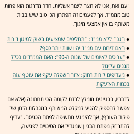
"עם זאת, אני לא רוצה ליצור אשליות. חדר מדרגות הוא פחות
טוב מממ"ד, אך לפעמים זה הפתרון הכי טוב שיש בבית
משותף בו אין אמצעי מיגון".
●
הגנה ללא ממ"ד: התחליפים שמציעים בשוק למיגון דירות
●
האם דירות עם ממ"ד יהיו שוות יותר כסף?
●
"ערוכים לאיומים של שנות ה-90": האם הממ"דים בכלל
מגנים עלינו?
●
מעדיפים לירות רחוק: אזור השפלה עקף את עוטף עזה
בכמות האזעקות
לדבריו, בבניינים מומלץ לרדת לקומה הכי תחתונה (אלא אם
אפשר להספיק להגיע למקלט המשותף במגבלות הזמן של
פיקוד העורף), אך להימנע מחשיפה לפתח הכניסה. "עדיף
להתרחק מפתח הבניין שמגדיל את הסיכויים לפגיעה,