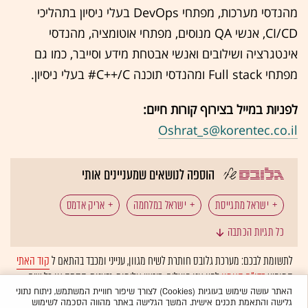
מהנדסי מערכות, מפתחי DevOps בעלי ניסיון בתהליכי
CI/CD, אנשי QA מנוסים, מפתחי אוטומציה, מהנדסי
אינטגרציה ושילובים ואנשי אבטחת מידע וסייבר, כמו גם
מפתחי Full stack ומהנדסי תוכנה C++/C# בעלי ניסיון.
לפניות במייל בצירוף קורות חיים:
Oshrat_s@korentec.co.il
הוספה לנושאים שמעניינים אותי
ישראל מתגייסת
ישראל במלחמה
אריק אדמס
כל תגיות הכתבה
גלעד ארדן
מתיו ברונפמן
אוניברסיטת בר אילן
לתשומת לבכם: מערכת גלובס חותרת לשיח מגוון, ענייני ומכבד בהתאם ל
קוד האתי
המופיע
בדו"ח האמון
לפיו אנו פועלים. ביטויי אלימות, גזענות, הסתה או כל שיח
תרומות
בלתי הולם אחר מסוננים בצורה
אוטומטית
ולא יפורסמו באתר.
האתר עושה שימוש בעוגיות (Cookies) לצורך שיפור חוויית המשתמש, ניתוח נתוני
גלישה והתאמת תכנים אישית. המשך הגלישה באתר מהווה הסכמה לשימוש