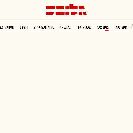
''ן ותשתיות
משפט
טכנולוגיה
גלובלי
ניהול וקריירה
דעות
שיווק ופ