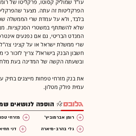
עו"ד שמוליק קסוטו, פרקליטו של רומן
הפרקליטות זה עתה. מצער שהפרקלי
בלבד, ולא על עמדת שרי הממשלה ש
שלא להשתתף במשטרי הסנקציות. מצע
המנדט הבריטי, גם אם נפגעים אינטרס
שרי ממשלת ישראל או על קציני צה"ל 
חשבון הבנק בישראל? צריך לזכור כי 
ובשעתה הקשה של המדינה בעת מלחמ
את בנק מזרחי טפחות מייצגים בתיק עור
עמית פולק מטלון.
הוספה לנושאים שמענ
רומן אברמוביץ'
מזרחי טפח
גלי בהרב-מיארה
דני חחיא