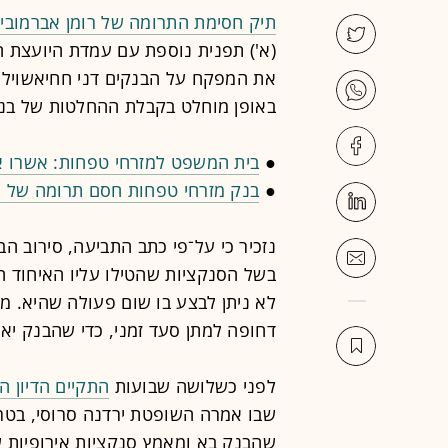
תיק חסימת התרומה של רומן אברמוביץ' לארגון
(א') תפנית נוספת עם עמדת היועצת 
את המפקח על הבנקים דני חחיאשוילי ו
באופן מוחלט בקבלת ההחלטות של בנק
●
בית המשפט למזרחי טפחות: אשרו את
●
בנק מזרחי טפחות חסם תרומה של רו
נזכיר כי על־פי כתב התביעה, סירוב ה
בשל הסנקציות שהטילו עליו האיחוד הא
לא ניתן לבצע בו שום פעולה שהיא. מנ
דחופה למתן סעד זמני, כדי שהבנק יא
לפני כשלושה שבועות
התקיים הדיון ה
שבו אמרה השופטת ירדנה סרוסי, בטרם
שהבנק בא ומאמץ סנקציות אירופיות ש