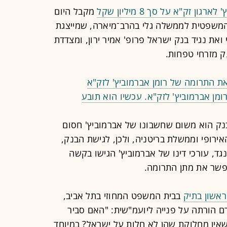
 זק"א על סך 8 מיליון שקל
מקבל היום
המשפטית לממשלה גלי בהרב־מיארה, שמייצגת
את נגיד בנק ישראל פרופ' אמיר ירון, ומצדדת
 מזרחי טפחות.
 התרומה של רומן אברמוביץ' לזק"א
מן אברמוביץ' לזק"א. עכשיו הוא תובע
בנק הוא משום שחשבונו של אברמוביץ' חסום
ירופי וממשלת בריטניה, ולכן, לגישת הבנק,
גד, עורכי דינו של אברמוביץ' הגישו בקשה
פשר את מתן התרומה.
ראשון בתיק
בבית המשפט המחוזי בתל אביב,
 הורתה על פנייה ליועמ"שית: "האם סביר
אין מחלוקת שהן לא חלות על ישראל? במיוחד