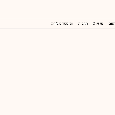
רסום
מגזין G
תרבות
וול סטריט ג'ורנל