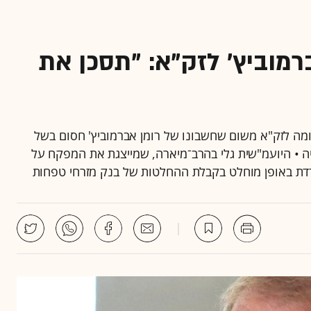
מוביץ' לזק"א: "תסכן את
מה לזק"א משום שחשבונו של רומן אברמוביץ' חסום בשל
יה • היועמ"שית גלי בהרב־מיארה, שמייצגת את המפקח על
צדדת באופן מוחלט בקבלת ההחלטות של בנק מזרחי טפחות