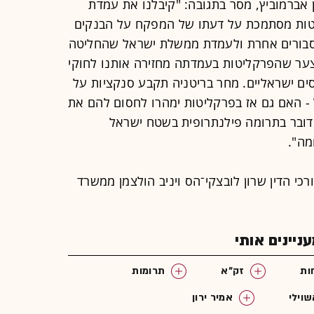
 אברמוביץ, מסר בתגובה: "קיבלנו את עמדת
טות מסתמכת על דעתו של המפקח על הבנקים
סבורים אחרת ולעמדת ממשלת ישראל שהחליטה
ר שהפרקליטות בעמדתה מחזירה אותנו לחוקי
ים ישראליים. מחר בריטניה תקבע סנקציות על
- האם גם אז בפרקליטות ימהרו לחסום להם את
מדובר בתרומה פילנתרופית בשטח ישראל
ה".
כי הדין שרון לובצקי־הס ויניב הולצמן ממשרד
יינים אותי
ות
זק"א
תרומות
שוילי
אמיר ירון