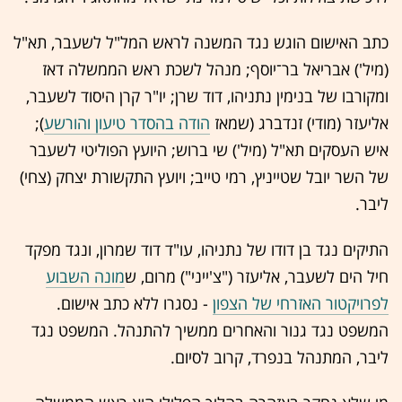
כתב האישום הוגש נגד המשנה לראש המל"ל לשעבר, תא"ל
(מיל') אבריאל בר־יוסף; מנהל לשכת ראש הממשלה דאז
ומקורבו של בנימין נתניהו, דוד שרן; יו"ר קרן היסוד לשעבר,
אליעזר (מודי) זנדברג (שמאז
הודה בהסדר טיעון והורשע
);
איש העסקים תא"ל (מיל') שי ברוש; היועץ הפוליטי לשעבר
של השר יובל שטייניץ, רמי טייב; ויועץ התקשורת יצחק (צחי)
ליבר.
התיקים נגד בן דודו של נתניהו, עו"ד דוד שמרון, ונגד מפקד
חיל הים לשעבר, אליעזר ("צ'ייני") מרום, ש
מונה השבוע
לפרויקטור האזרחי של הצפון
- נסגרו ללא כתב אישום.
המשפט נגד גנור והאחרים ממשיך להתנהל. המשפט נגד
ליבר, המתנהל בנפרד, קרוב לסיום.