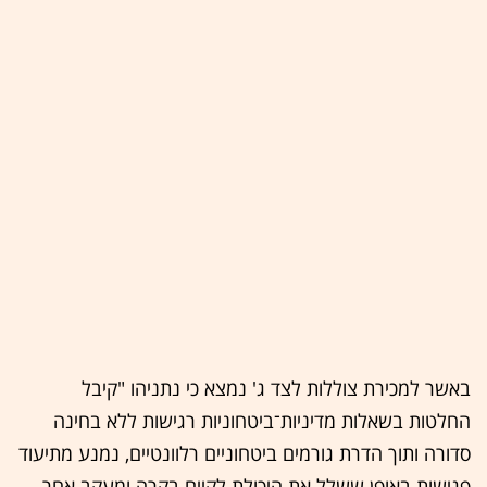
באשר למכירת צוללות לצד ג' נמצא כי נתניהו "קיבל
החלטות בשאלות מדיניות־ביטחוניות רגישות ללא בחינה
סדורה ותוך הדרת גורמים ביטחוניים רלוונטיים, נמנע מתיעוד
פגישות באופן ששלל את היכולת לקיים בקרה ומעקב אחר