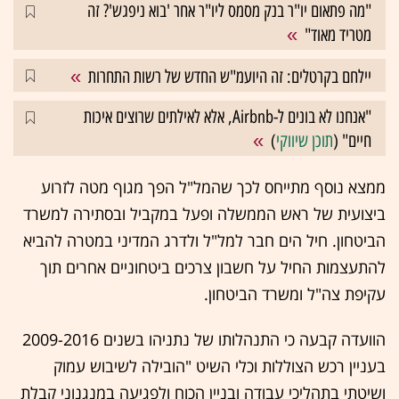
"מה פתאום יו"ר בנק מסמס ליו"ר אחר 'בוא ניפגש'? זה
מטריד מאוד"
יילחם בקרטלים: זה היועמ"ש החדש של רשות התחרות
"אנחנו לא בונים ל-Airbnb, אלא לאילתים שרוצים איכות
חיים" (
תוכן שיווקי
)
ממצא נוסף מתייחס לכך שהמל"ל הפך מגוף מטה לזרוע
ביצועית של ראש הממשלה ופעל במקביל ובסתירה למשרד
הביטחון. חיל הים חבר למל"ל ולדרג המדיני במטרה להביא
להתעצמות החיל על חשבון צרכים ביטחוניים אחרים תוך
עקיפת צה"ל ומשרד הביטחון.
הוועדה קבעה כי התנהלותו של נתניהו בשנים 2009-2016
בעניין רכש הצוללות וכלי השיט "הובילה לשיבוש עמוק
ושיטתי בתהליכי עבודה ובניין הכוח ולפגיעה במנגנוני קבלת