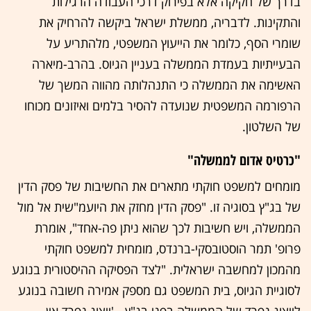
בדרך של חקיקה אלא בפירוק דרכי העבודה הרגילות
והתקינות. לדבריה, ממשלת ישראל ביקשה להרחיק את
שומרי הסף, כלומר את הייעוץ המשפטי, מלהתריע על
הבעייתיות בעמדת הממשלה בעניין הגיוס. בהרב-מיארה
האשימה את הממשלה כי התנהלותה מהווה המשך של
הרפורמה המשפטית שנועדה להסיר בלמים ואיזונים מכוחו
של השלטון.
"כרטיס אדום לממשלה"
מומחים למשפט חוקתי מתארים את החשיבות של פסק הדין
של בג"ץ בסוגיה זו. "פסק הדין מחזק את היועמ"שית אל מול
הממשלה, ויש חשיבות לכך שהוא ניתן פה-אחד", אומרת
פרופ' תמר הוסטובסקי-ברנדס, מומחית למשפט חוקתי
מהמכון למחשבה ישראלית. "לצד הפסיקה ההיסטורית בנוגע
לסוגיית הגיוס, בית המשפט גם מספק אמירה חשובה בנוגע