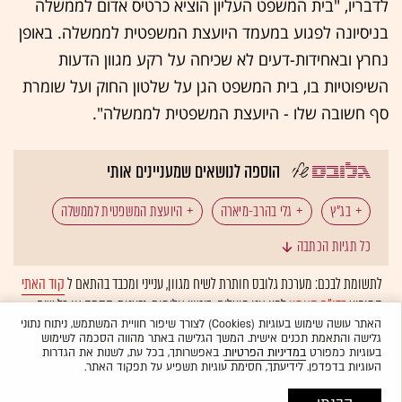
לדבריו, "בית המשפט העליון הוציא כרטיס אדום לממשלה
בניסיונה לפגוע במעמד היועצת המשפטית לממשלה. באופן
נחרץ ובאחידות-דעים לא שכיחה על רקע מגוון הדעות
השיפוטיות בו, בית המשפט הגן על שלטון החוק ועל שומרת
סף חשובה שלו - היועצת המשפטית לממשלה".
הוספה לנושאים שמעניינים אותי
בג"ץ
גלי בהרב-מיארה
היועצת המשפטית לממשלה
כל תגיות הכתבה
חוק הגיוס
ייצוג משפטי
מערכת המשפט
לתשומת לבכם: מערכת גלובס חותרת לשיח מגוון, ענייני ומכבד בהתאם ל
קוד האתי
המופיע
בדו"ח האמון
לפיו אנו פועלים. ביטויי אלימות, גזענות, הסתה או כל שיח
בלתי הולם אחר מסוננים בצורה
אוטומטית
ולא יפורסמו באתר.
האתר עושה שימוש בעוגיות (Cookies) לצורך שיפור חוויית המשתמש, ניתוח נתוני
גלישה והתאמת תכנים אישית. המשך הגלישה באתר מהווה הסכמה לשימוש
בעוגיות כמפורט
במדיניות הפרטיות
. באפשרותך, בכל עת, לשנות את הגדרות
העוגיות בדפדפן. לידיעתך, חסימת עוגיות תשפיע על תפקוד האתר.