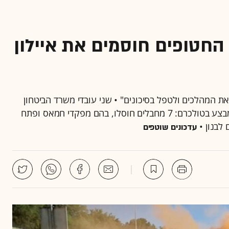
חטופים חוסמים את איילון
את המהלכים ולטפל בסיכונים" • שני עובדי משרד הביטחון
נפצעו קל ממטען באזור הגלבוע • צה"ל ממשיך את המבצע בטולכרם: 7 מחבלים חוסלו, בהם מפקדי חמאס ופתח
לבנון •
עדכונים שוטפים