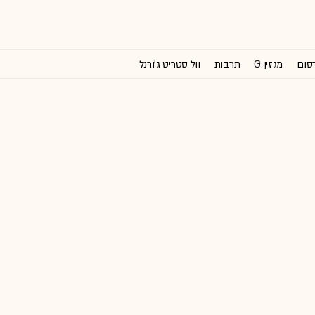
רסום
מגזין G
תרבות
וול סטריט ג'ורנל