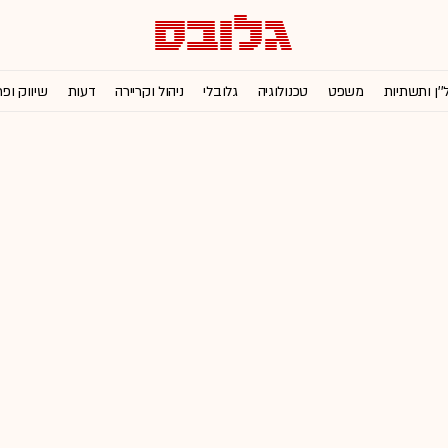
''ן ותשתיות
משפט
טכנולוגיה
גלובלי
ניהול וקריירה
דעות
שיווק ופ