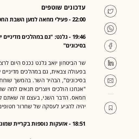
עדכונים שוטפים
22:00 - פעילי מחאה למען השבת החטופים חוסמים את איילון דרום
19:46 - גלנט: "גם במהלכים מדיני
בסיכונים"
שר הביטחון יואב גלנט נכנס היום לרצ
בפעולה צבאית, גם במהלכים מדיניים 
בסיכונים", הבהיר השר. בהמשך שוחח 
"אנחנו הולכים ויוצרים תנאים למה שר
חמאס. הדבר השני, בעצם זה שאתם לוח
יהיה להגיע לעסקה של שחרור חטופים"
18:51 - אזעקות נוספות בקריית שמונה