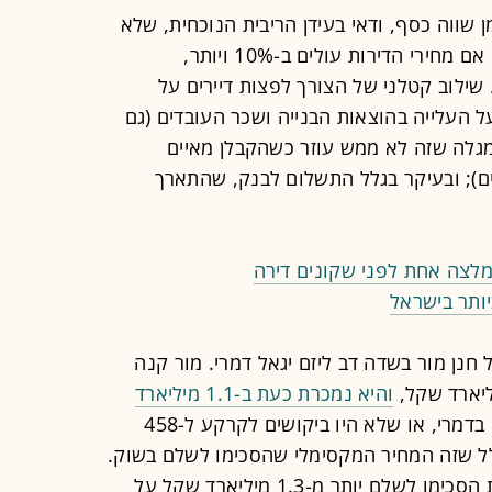
שווה כסף, ודאי בעידן הריבית הנוכחית, שלא
צפוי להסתיים בקרוב. במצב הקיים, גם אם מחירי הדירות עולים ב-10% ויותר,
 שילוב קטלני של הצורך לפצות דיירים על
על העלייה בהוצאות הבנייה ושכר העובדים (גם
מגלה שזה לא ממש עוזר כשהקבלן מאיים
ם); ובעיקר בגלל התשלום לבנק, שהתארך
מלצה אחת לפני שקונים דירה
ותר בישראל
נן מור בשדה דב ליזם יגאל דמרי. מור קנה
והיא נמכרת כעת ב-1.1 מיליארד
לא בגלל שמישהו התאהב דווקא בדמרי, או שלא היו ביקושים לקרקע ל-458
לל שזה המחיר המקסימלי שהסכימו לשלם בשוק.
אף שב-2021 עוד שלוש חברות לפחות הסכימו לשלם יותר מ-1.3 מיליארד שקל על