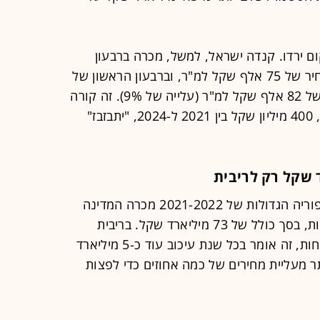
ם ירדו. קנדה ישראל, למשל, מכרה ברבעון
הראשון של 2023 דירות בשדה דב במחיר של 75 אלף שקל למ"ר, וברבעון הראשון של
2024 מכרה שם דירות במחיר ממוצע של 82 אלף שקל למ"ר (עלייה של 9%). זה קורה
כי בשוק הפנימו שחלק גדול מההפרש, 400 מיליון שקל בין 2021 ל-2024, "יתבזבז"
וזה כמובן לא רק שדה דב. בשנות האופוריה הגדולות של 2021-2022 מכרה המדינה
קרקעות בהיקף שיא של 144 אלף דירות, בסך כולל של 73 מיליארד שקל. בריבית
הנוכחית שמשלמים יזמים, 6%-7% לפחות, זה אומר בכל שנת עיכוב עוד כ-5 מיליארד
ר מעליית מחירים של כמה אחוזים כדי לפצות