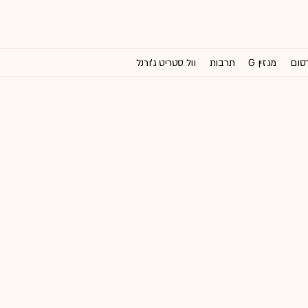
רסום
מגזין G
תרבות
וול סטריט ג'ורנל