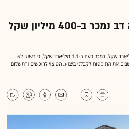
המגרש של חנן מור בשדה דב נמכר ב-400 מיליון שקל
המגרש בשדה דב שחנן מור קנה בקיץ 2021 ב-1.5 מיליארד שקל, נמכר כעת ב-1.1 מיליארד שקל, כי בשוק לא
שבים את התוספות לקבלני ביצוע, הפיצוי לרוכשים והתשלום