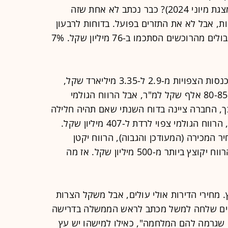
בסכום כולל של 1.63 מיליארד שקל (מצגת מיוני 2024)? כבר נכתב לא אחת שזה
, אבל לא את התזרים בפועל. בדוחות לרבעון
הראשון החברה כתבה במפורש שהתקבולים מהרוכשים הסתכמו ב-76 מיליון שקל. 7%
בינתיים, החברה אמנם עדכנה את ההכנסות הצפויות מ-2.9 ל-3.35 מיליארד שקל,
לאחר שהמחיר בפרויקט קפץ מ-75 ל-80-85 אלף שקל למ"ר, אבל הרווח הגולמי
כך, החברה ציינה בדוח השנתי שאם תהיה חלילה
עלייה של 10% בעלויות ההקמה למ"ר, הרווח הגולמי צפוי לרדת ל-407 מיליון שקל.
 אם תהיה ירידה של 10% במחיר המכירה (המעודכן והגבוה), הרווח יקטן
ל-418 מיליון שקל. אם יקרה גם וגם, הרווח יקוצץ ביותר מ-500 מיליון שקל. אז מה
 מחירי הדירות אולי עולים, אבל משקל הצרות
ים שלחה למשל מכתב לראש הממשלה בדרישה
"על הנזק שגרמה להם המלחמה", כאילו למישהו יש עץ