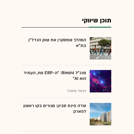
תוכן שיווקי
המהלך שמסקרן את שוק הנדל"ן
בת"א
מנכ״ל Rimini: “ה-ERP מת, העתיד
הוא AI"
דניאל איסלר
שדה פינת סביון: מגורים בקו ראשון
לפארק