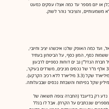
לן או יזם מספר עד כמה אצלו עסקים כמעט
א משמעותיים, והציבור נוהר לשוק.
 ועד כמה האופק שלנו איכשהו יציב וחיובי,
שמות כסף, המון כסף, על הביטחון בעתיד
חברת הנדל"ן גב ים דוחות כספיים לרבעון
השני. נכון לעכשיו, החברה מקימה 360 אלף מ"ר של נכסים מניבים, משרדים בעיקר,
ברחבי הארץ. השקעה כוללת של 4.2 מיליארד שקל (3.3 מיליארד ללא רכיב הקרקע).
 נדע רק בדיעבד (החברה צופה תשואה של
ה מספרים שנכתבים על הקרח). אבל לו בגלל