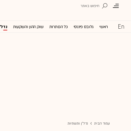
ראשי
גלובס פיננסי
כל הכותרות
שוק ההון והשקעות
נדל'
עמוד הבית
נדל"ן ותשתיות