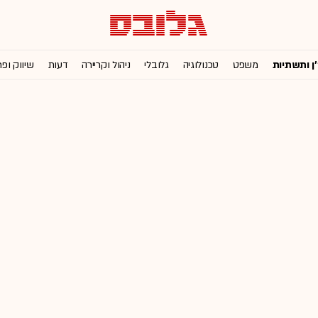
'ן ותשתיות
משפט
טכנולוגיה
גלובלי
ניהול וקריירה
דעות
שיווק ופ