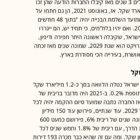
חזרה לקרקעות בשדה דב. החודש נשלים 3 שנים מאז קיבלו החברות הודעה שהן זכו
בקרקע. 1,574 דירות תמורת 4.5 מיליארד שקל. אז, באוגוסט 2021, הן גם חתמו על
התחייבות מול רשות מקרקעי ישראל שמועד השלמת הבנייה יהיה "בתוך 48 חודשים
מקבלת ההודעה", מה שאומר סוף 2025. ואם יהיו בלת"מים, כי תמיד יש, הם ייגררו
פילו קנדה ישראל, שקיבלה ראשונה היתר חפירה ודיפון,
מציינת בדוחותיה שהצפי להשלמת הפרויקט הוא שנת 2029. שמונה שנים מאז זכתה
ושרת, בעירייה הכי מסודרת בארץ.
בנובמבר 21', רגע אחרי הזכייה, קנדה ישראל נטלה הלוואה בסך כ-1.2 מיליארד שקל
עבור הקרקע, שנושאת ריבית פריים בתוספת 0.2%. ב-2021 היה מדובר בריבית של
1. היום מדובר בריבית של 6.2%. אז החברה כתבה שמועד סיום ההקמה יהיה לכל
המאוחר ב-2027. כעת היא מדברת על 2029. עוד שנתיים, פירושן עוד 150 מיליון
שקל רק עבור הריבית על הקרקע. שמונה שנים של ריבית 6%, פירושם כמעט 600
מיליון שקל רק לתשלום החוב. בתחילת הדרך, עם ריבית של 1.8% וחמש שנים לכל
היותר, עלות הריבית היתה כ-100 מיליון שקל. ומה עם זה שהיא כבר מכרה 193 דירות