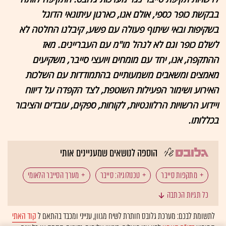
בבקשת כופר כספי, אולם אנו, כארגון עיתונאי הדוגל
בשקיפות ובאי שיתוף פעולה עם פשע, קיבלנו החלטה לא
לשלם כופר וגם לא לנהל מו"מ עם העבריינים. מאז
ההתקפה, אנו, יחד עם מומחים ויועצי סייבר, משקיעים
מאמצים ומשאבים משמעותיים בהתמודדות עם השלכות
האירוע ושימור הפעילות השוטפת, לצד הקפדה על דיווח
ויידוע הרשויות הרלוונטיות, לקוחות, ספקים, עובדים והציבור
בכללותו.
הוספה לנושאים שמעניינים אותי
מתקפות סייבר
טכנולוגיה: סייבר
מערך הסייבר הלאומי
כל תגיות הכתבה
צ'ק פוינט
ישראל במלחמה
אבטחת סייבר
לתשומת לבכם: מערכת גלובס חותרת לשיח מגוון, ענייני ומכבד בהתאם ל
קוד האתי