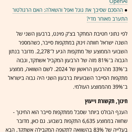
OpenAI
●
ההסכם שסיבך את גוגל ואפל והשאלה: האם הרגולטור
התערב מאוחר מדי?
לפי נתוני חטיבת המחקר בצ'ק פוינט, ברבעון השני של
השנה ישראל חוותה זינוק במתקפות סייבר, כשהמספר
השבועי הממוצע של מתקפות הגיע ל־2,278. מדובר בנתון
הגבוה ב־81% מזה של הרבעון המקביל אשתקד, וגבוה
ב־33% מהרבעון הראשון של 2024. לשם השוואה, ממוצע
מתקפות הסייבר השבועיות ברבעון השני היה גבוה בישראל
ב־39% מהממוצע העולמי.
חינוך, תקשורת וייעוץ
הענף הבולט ביותר שסבל ממתקפות סייבר הוא החינוך -
שחווה בממוצע 6,635 התקפות בשבוע. גם כאן, מדובר
בעלייה של 83% בהשוואה לתקופה המקבילה אשתקד. הבא