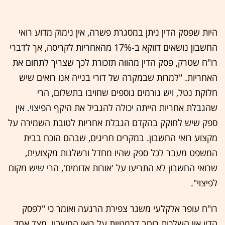
היות שפסק הדין ניתן במסגרת פשרה, אין נימוק מדוע רואי
החשבון נושאים דווקא ב-17% מהאחריות לקריסה, אך לדברי
רו"ח שטרק, פסק הדין מהווה תזכורת לכך שצריך לתחום את
האחריות. "למרות שבמקרה של דורי בנייה אנו רואים שיש
חלוקת נטל, ויש גורמים נוספים שחויבו בתשלום, הרי
שהגבלת אחריות הייתה יכולה להגביל את היקף הפיצוי. אין
ספק שיש לחוקק בהקדם הגבלת אחריות לטובת השמירה על
מקצוע רואי החשבון. במקרים חריגים, שבהם הוכח בבית
המשפט מעבר לכל ספק שהיו מחדל ורשלנות מקצועית,
שרואי החשבון לא התריעו על 'אורות אדומים', הרי שיש מקום
לפיצוי".
רו"ח עופר אלקלעי משגר צפירת הרגעה ואומר כי "לפסק
הדין אין השלכות רוחב דרמטיות על רואי החשבון. מצד אחד,