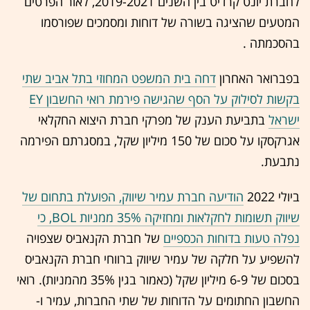
לחברת יונט קרדיט בין השנים 2019-2021, לאור הפרטים
המטעים שהציגה בשורה של דוחות ומסמכים שפורסמו
בהסכמתה .
בפברואר האחרון
דחה בית המשפט המחוזי בתל אביב שתי
בקשות לסילוק על הסף שהגישה פירמת רואי החשבון EY
ישראל
בתביעת הענק של מפרקי חברת היצוא החקלאי
אגרקסקו על סכום של 150 מיליון שקל, במסגרתם הפירמה
נתבעת.
ביולי 2022
הודיעה חברת עמיר שיווק, הפועלת בתחום של
שיווק תשומות לחקלאות ומחזיקה 35% ממניות BOL, כי
נפלה טעות בדוחות הכספיים
של חברת הקנאביס שצפויה
להשפיע על חלקה של עמיר שיווק ברווחי חברת הקנאביס
בסכום של 6-9 מיליון שקל (כאמור בגין 35% מהמניות). רואי
החשבון החתומים על הדוחות של שתי החברות, עמיר ו-