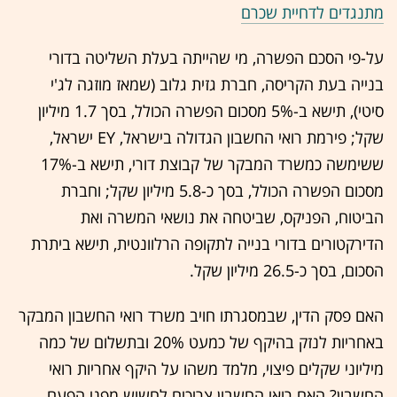
מתנגדים לדחיית שכרם
על-פי הסכם הפשרה, מי שהייתה בעלת השליטה בדורי
בנייה בעת הקריסה, חברת גזית גלוב (שמאז מוזגה לג'י
סיטי), תישא ב-5% מסכום הפשרה הכולל, בסך 1.7 מיליון
שקל; פירמת רואי החשבון הגדולה בישראל, EY ישראל,
ששימשה כמשרד המבקר של קבוצת דורי, תישא ב-17%
מסכום הפשרה הכולל, בסך כ-5.8 מיליון שקל; וחברת
הביטוח, הפניקס, שביטחה את נושאי המשרה ואת
הדירקטורים בדורי בנייה לתקופה הרלוונטית, תישא ביתרת
הסכום, בסך כ-26.5 מיליון שקל.
האם פסק הדין, שבמסגרתו חויב משרד רואי החשבון המבקר
באחריות לנזק בהיקף של כמעט 20% ובתשלום של כמה
מיליוני שקלים פיצוי, מלמד משהו על היקף אחריות רואי
החשבון? האם רואי החשבון צריכים לחשוש מפני הפעם