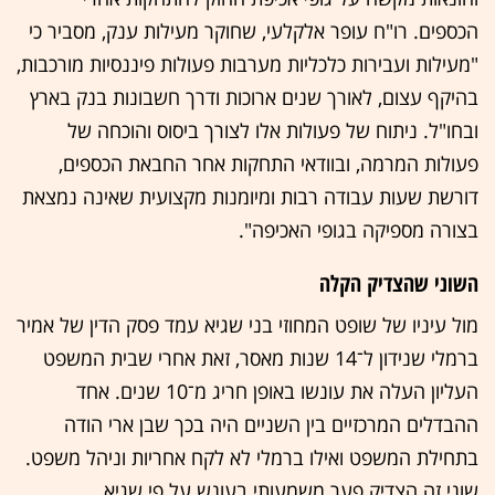
הכספים. רו"ח עופר אלקלעי, שחוקר מעילות ענק, מסביר כי
"מעילות ועבירות כלכליות מערבות פעולות פיננסיות מורכבות,
בהיקף עצום, לאורך שנים ארוכות ודרך חשבונות בנק בארץ
ובחו"ל. ניתוח של פעולות אלו לצורך ביסוס והוכחה של
פעולות המרמה, ובוודאי התחקות אחר החבאת הכספים,
דורשת שעות עבודה רבות ומיומנות מקצועית שאינה נמצאת
בצורה מספיקה בגופי האכיפה".
השוני שהצדיק הקלה
מול עיניו של שופט המחוזי בני שגיא עמד פסק הדין של אמיר
ברמלי שנידון ל־14 שנות מאסר, זאת אחרי שבית המשפט
העליון העלה את עונשו באופן חריג מ־10 שנים. אחד
ההבדלים המרכזיים בין השניים היה בכך שבן ארי הודה
בתחילת המשפט ואילו ברמלי לא לקח אחריות וניהל משפט.
שוני זה הצדיק פער משמעותי בעונש על פי שגיא.