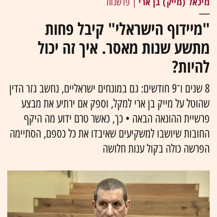
מיכאל (מייק) בן ארי
| פרשנות
"מיידוף הישראלי" קיבל פחות
מתשע שנות מאסר. איך זה יכול
להיות?
8 שנים ו־9 חודשים: גם במונחים ישראליים, נחשב גזר הדין
שהוטל על מייק בן ארי למקל, וספק אם ירתיע את מבצע
פרשיית ההונאה הבאה • כך, כאשר טרם ידוע מה היקף
החובות שיושבו למשקיעים שאיבדו את כל כספם, הסתיימה
הפרשה כולה בקול ענות חלושה