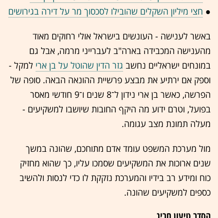
●
חצי מיליון השקלים שהובילו לסכסוך מר על דירה בגירושים
באשר לענישה - העונשים בישראל אולי רחוקים מאוד
מהענישה המכבידה בארה"ב לעברייני מרמה, אבל גם
במונחים ישראליים נחשב
גזר הדין שהוטל על בן ארי
למקל -
וספק אם ירתיע את מבצע פרשיית ההונאה הבאה. סופה של
הפרשה, כאשר בן ארי נידון ל־8 שנים ו־9 חודשי מאסר
בפועל, וטרם ידוע מה היקף החובות שיושבו למשקיעים -
מעלה תמונת מצב עגומה.
מול מערכת המשפט עומד אדם מתוחכם, שהונה במשך
שנים ארוכות את המשקיעים שסמכו עליו, כך שהוא מחזיק
כוח ומידע רב בידיו והמערכת נזקקת לו כדי לנסות ולהשיב
כספים למשקיעים שהונה.
הסדר טיעון חריג