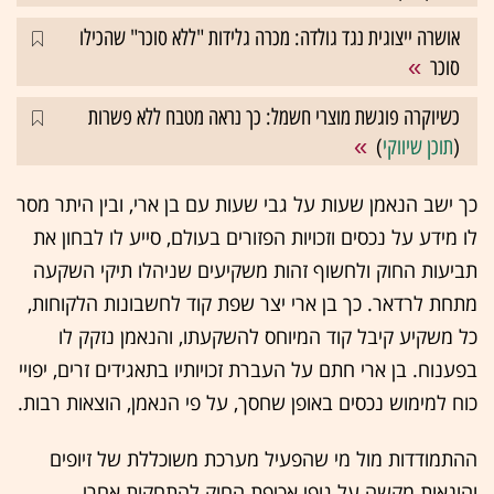
אושרה ייצוגית נגד גולדה: מכרה גלידות "ללא סוכר" שהכילו
סוכר
כשיוקרה פוגשת מוצרי חשמל: כך נראה מטבח ללא פשרות
(
תוכן שיווקי
)
כך ישב הנאמן שעות על גבי שעות עם בן ארי, ובין היתר מסר
לו מידע על נכסים וזכויות הפזורים בעולם, סייע לו לבחון את
תביעות החוק ולחשוף זהות משקיעים שניהלו תיקי השקעה
מתחת לרדאר. כך בן ארי יצר שפת קוד לחשבונות הלקוחות,
כל משקיע קיבל קוד המיוחס להשקעתו, והנאמן נזקק לו
בפענוח. בן ארי חתם על העברת זכויותיו בתאגידים זרים, יפויי
כוח למימוש נכסים באופן שחסך, על פי הנאמן, הוצאות רבות.
ההתמודדות מול מי שהפעיל מערכת משוכללת של זיופים
והונאות מקשה על גופי אכיפת החוק להתחקות אחרי