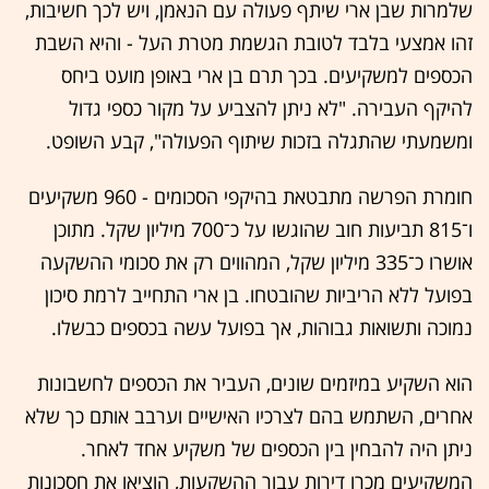
שלמרות שבן ארי שיתף פעולה עם הנאמן, ויש לכך חשיבות,
זהו אמצעי בלבד לטובת הגשמת מטרת העל - והיא השבת
הכספים למשקיעים. בכך תרם בן ארי באופן מועט ביחס
להיקף העבירה. "לא ניתן להצביע על מקור כספי גדול
ומשמעתי שהתגלה בזכות שיתוף הפעולה", קבע השופט.
חומרת הפרשה מתבטאת בהיקפי הסכומים - 960 משקיעים
ו־815 תביעות חוב שהוגשו על כ־700 מיליון שקל. מתוכן
אושרו כ־335 מיליון שקל, המהווים רק את סכומי ההשקעה
בפועל ללא הריביות שהובטחו. בן ארי התחייב לרמת סיכון
נמוכה ותשואות גבוהות, אך בפועל עשה בכספים כבשלו.
הוא השקיע במיזמים שונים, העביר את הכספים לחשבונות
אחרים, השתמש בהם לצרכיו האישיים וערבב אותם כך שלא
ניתן היה להבחין בין הכספים של משקיע אחד לאחר.
המשקיעים מכרו דירות עבור ההשקעות, הוציאו את חסכונות