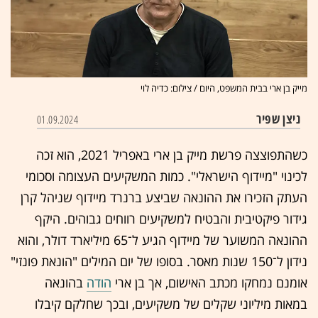
מייק בן ארי בבית המשפט, היום / צילום: כדיה לוי
ניצן שפיר
01.09.2024
כשהתפוצצה פרשת מייק בן ארי באפריל 2021, הוא זכה
לכינוי "מיידוף הישראלי". כמות המשקיעים העצומה וסכומי
העתק הזכירו את ההונאה שביצע ברנרד מיידוף שניהל קרן
גידור פיקטיבית והבטיח למשקיעים רווחים גבוהים. היקף
ההונאה המשוער של מיידוף הגיע ל־65 מיליארד דולר, והוא
נידון ל־150 שנות מאס
ר
. בסופו של יום המילים "הונאת פונזי"
אומנם נמחקו מכתב האישום, אך בן ארי
הודה
בהונאה
במאות מיליוני שקלים של משקיעים, ובכך שחלק
ם קיבלו