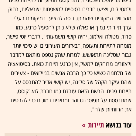
בישראל יהפכו לאכסניות לואו־קוסט המיועדות לתיירות פנים
ולמטיילים, ויציעו חדרים בסיסיים למשפחות ישראליות, רחוק
מהחוויה המקורית שהמותג ניסה להציע. במיקומים בעלי
ערך תיירותי נמוך או כאלה שלא ניתן להפעיל כרגע, כמו
פרוד, מטולה ואלמוג, יהיה קושי משמעותי". לדברי יוסי פישר,
מומחה לתיירות ותעופה, "באזורים העירוניים יש סיכוי יותר
גבוה שסלינה תתאושש. למרות שהקונספט מותאם למדבר
ולאזורים מרוחקים למשל, אין כרגע תיירות כזאת. בסיטואציה
של מלחמה כשיש כל כך הרבה אנשים במילואים - צעירים
שהם עיקר הקהל של סלינה, יש קושי אדיר להתבסס על
תיירות פנים. הרשת הזאת עובדת כמו חברת לואו־קוסט,
שמתבססת על תפוסה גבוהה ומחירים נמוכים כדי להבטיח
את הרווחיות שלה".
עוד בנושא
תיירות