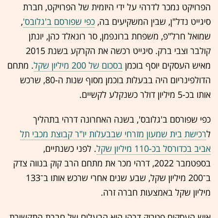
הפרויקט נמכר לדרהי על ידי היזמית של הפרויקט, חברת
סיגייט נדל"ן, שבין המשקיעים בה,
כפי שפורסם ב'גלובס'
,
שמואל חרל"פ, משפחת ברונפמן, סר רונאלד כהן, יונתן
קולבר וצבי ברק. סיגייט רכשה את הקרקע בשנת 2015
מאיש העסקים יוסף בוכמן
בסכום של 200 מיליון שקל
. מתחם
הדולפינריום היה בבעלות בוכמן מסוף שנות ה-80, שרכש
אותו בכ-5 מיליון דולר כשנקלע לקשיים.
כפי שפורסם ב'גלובס', בשנה האחרונה דרהי בתהליך
ל
רכישת בית שמעון מזרחי שבבעלות יו"ר קבוצת מכבי תל
אביב בכדורסל בכ-110 מיליון שקל
. לפני כשנתיים,
בספטמבר 2022, דרהי מכר את מתחם הרב קוק בנווה צדק
ב־200 מיליון שקל, שבע שנים אחרי שרכש אותו ב־133
מיליון שקל באמצעות חברה זרה.
איש העסקים פטריק דרהי הוא הבעלים של חברת התקשורת