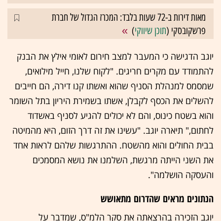
מאות דירות ב-72 שעות בלבד: המכרז הגדול של חברת
פרשקובסקי (
תוכן שיווקי
)
יוגב הדגישה כי המעבר למצב חירום לאומי אילץ את הבנק
להתמודד עם מקרים חריגים. "לקוח שלנו, חייל מילואים,
שמסמס למנהלת הסניף שהוא ואשתו קנו דירה, הם חייבים
להשלים את הכסף לקבלן, אשתו בשמירת היריון בתל השומר
והוא בשטח כינוס, והם לא יכולים להגיע לסניף באשדוד
לחתום," תיארה יוגב. "עשינו את זה דרך הזום, היא מהמיטה
בבית החולים והוא מהשטח. ההתרגשות שלהם לראות אחד
את השני הייתה מרגשת, השלמנו את נושא המסמכים
והעסקה הושלמה".
הנתונים מראים שהדרום מתאושש
יוגב הזכירה בהרצאתה את סקר הלמ"ס, שמדבר על