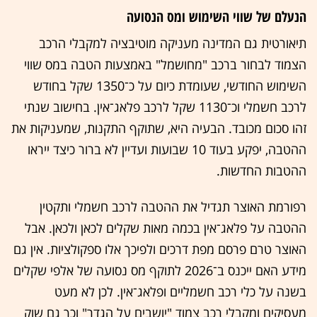
הנעלם של שווי השימוש ומס הנסועה
תיאורטית גם המדינה מעניקה מוטיבציה למקבלי הרכב
הצמוד לבחור ברכב "מחושמל" באמצעות הטבה במס שווי
השימוש החודשי, שעומדת כיום על כ־1350 שקל בחודש
לרכב חשמלי וכ־1130 שקל לרכב פלאג־אין. בחישוב שנתי
זהו סכום מכובד. הבעיה היא, שתוקף התקנות, שמעניקות את
ההטבה, יפקע בעוד 10 שבועות ועדיין לא ברור כיצד ייראו
ההטבות החדשות.
רפורמת האוצר תגדיל את ההטבה לרכב חשמלי ותקטין
ההטבה על פלאג־אין בכמה מאות שקלים לכאן ולכאן. אבל
האוצר טרם פרסם מפת דרכים ולפיכך אלו ספקולציות. אין גם
מידע האם ייכנס ב־2026 לתוקף מס נסועה של אלפי שקלים
בשנה על כלי רכב חשמליים ופלאג־אין. לכן לא מעט
מעסיקים ומקבלי רכב צמוד "יושבים על הגדר" וכך גם שוק