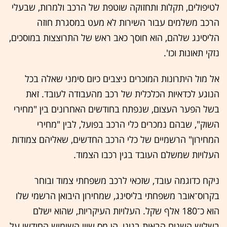
לטיפולים, תקלות ותחזוקה שוטפת של הרכב ולמרות, שבעלי
הרכב משלמים עבור השירות לא מעט במסגרת חוזה
הליסינג שלהם, הוא חוסך כאב ראש של התרוצצות במוסכים,
נזקי תאונות וכו'.
אל מול היתרונות המוכרים ניצבים כיום סימני שאלה בכל
הנוגע לכדאיות הכלכלית של רכב מהעבודה לעובד. זאת
בשל הפער העצום, שנפתח בחודשים האחרונים בין "מחירי
השוק", שבהם נמכרים כלי הרכב בפועל, לבין "מחירי
המחירון" הרשמיים של כלי הרכב החדשים, שאליהם צמודות
העלויות שמשלם העובד בגין רכבו הצמוד.
ניקח כדוגמה עובד, שזכאי לרכב משפחתי צמוד ובוחר
בקרוס־אובר משפחתי בליסינג, שמחירון היבואן הרשמי שלו
הוא כ־180 אלף שקל. העלויות העיקריות, שהוא ישלם
בשלוש השנים הבאות בגינו, הן מס שווי השימוש החודשי על