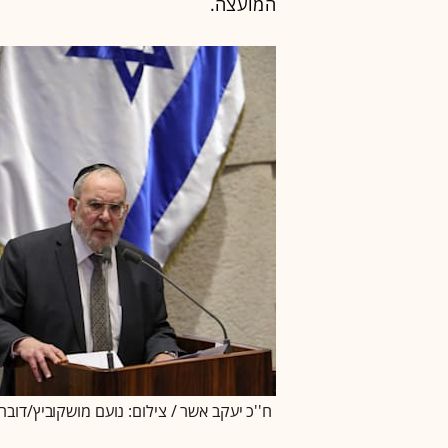
המועצה.
ח''כ יעקב אשר / צילום: נועם מושקוביץ/דוב