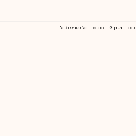
רסום
מגזין G
תרבות
וול סטריט ג'ורנל