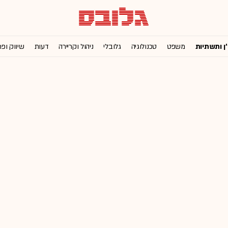
'ן ותשתיות
משפט
טכנולוגיה
גלובלי
ניהול וקריירה
דעות
שיווק ופ