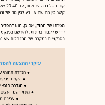
קורס ש
קשר בין מה שהוא יודע לבין מה שקור
מטרתו של החוק, אם כן, הוא להסדיר
יידרש לעבור בחינות, להירשם בפנקס 
בסנקציות במקרה של התנהלות שאינה
עיקרי ההצעה להסדר
● הגדרת תחומי ע
● הקמת פנקס ו
● הגדרת הזכאים
● מינוי רשם יועצי
● עריכת מב
● אפשרות להטלת עונש