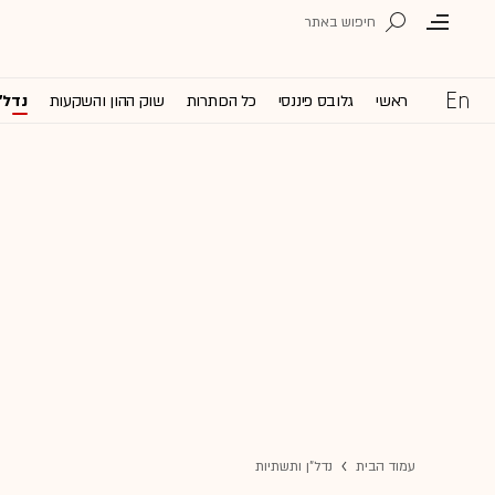
ראשי
גלובס פיננסי
כל הכותרות
שוק ההון והשקעות
נדל'
עמוד הבית
נדל"ן ותשתיות