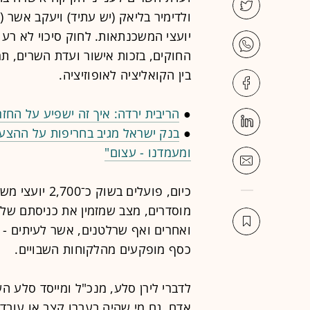
ולדימיר בליאק (יש עתיד) ויעקב אשר
יועצי המשכנתאות. לחוק סיכוי לא רע
החוקים, בזכות אישור ועדת השרים, תמ
בין הקואליציה לאופוזיציה.
●
הריבית ירדה: איך זה ישפיע על החז
●
בנק ישראל מגיב בחריפות על ההצע
ומעמדנו - עצום"
כיום, פועלים ב
מוסדרים, מצב שמזמין את כניסתם של 
ואחרים ואף שרלטנים, אשר לעיתים - 
כסף מופקעים מהלקוחות השבויים.
לדברי לירן סלע, מנכ"ל ומייסד סלע הש
אדם, גם מי שהיה בעברו קצב או עובד 