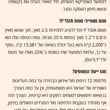
לממשל האמריקאי הושלמו, חיל האוויר העלה את בקשותיו
ונושא מימון העסקה נסגר.
מהם מאפייני מטוס 15IA־F?
מטוס 15IA־F יכול להגיע למהירות 2.5 מאך, תוך שהוא מאיץ
מ־0.8 ל־1.2 מאך בפחות מ־25 שניות. טווח הטיסה שלו הוא
כ־2,200 ק"מ והוא בעל יכולת נשיאה של 13,381 ק"ג. נוסף
על כך, עלויות התפעול שלו נמוכות ב־25% מאלו של מטוס
15I־F (רעם).
מהו ייעוד המטוסים?
מלחמת 12 הימים מול איראן הבהירה עד כמה העליונות
האווירית של ישראל היא משמעותית, וכן עד כמה הצורך
בנשיאת חימושים לטווחים רחוקים היא קריטית. הצורך הזה
אף מתחדד בעקבות הלחימה מול המורדים החות'ים בתימן,