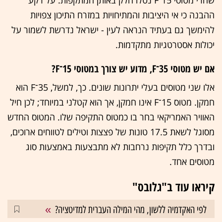
שהרי מטוסי 15־F נטלו חלק באותן המתקפות. על רקע
ההבנה כי אי היציבות והמתיחויות במזרח התיכון צפויות
להימשך גם בעתיד הנראה לעין - ישראל נדרשת לשמור על
יכולות אסטרטגיות מתקדמות.
אם יש מטוסי 35־F, מדוע יש צורך במטוסי 15־F?
אלו שני מטוסים בעלי יתרונות שונים. כך, למשל, 35־F הוא
חמקן. מטוס 15־F אינו חמקן, אך הוא קטלני במיוחד; לכן חיל
האוויר האמריקאי בחר בו כמטוס התקיפה שלו. המטוס החדש
מסוגל לשאת 17.5 טונות של פצצות וטילים לטווחים ארוכים,
ובדרך כלל תקיפות נרחבות לא מתבצעות באמצעות סוג
מטוסים אחד.
קיראו עוד ב"גלובס"
לפי האקדמיה ללשון, מהי המילה העברית למדיטציה?