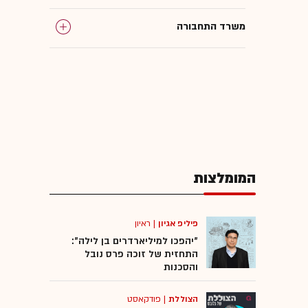
משרד התחבורה
מייקל ג'ורדן
עיריית תל אביב
בתי קפה
המומלצות
מינוי בכירים
פיליפ אגיון
|
ראיון
"יהפכו למיליארדרים בן לילה":
התחזית של זוכה פרס נובל
והסכנות
הצוללת
|
פודקאסט