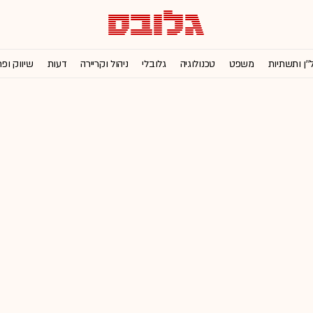
''ן ותשתיות
משפט
טכנולוגיה
גלובלי
ניהול וקריירה
דעות
שיווק ופ