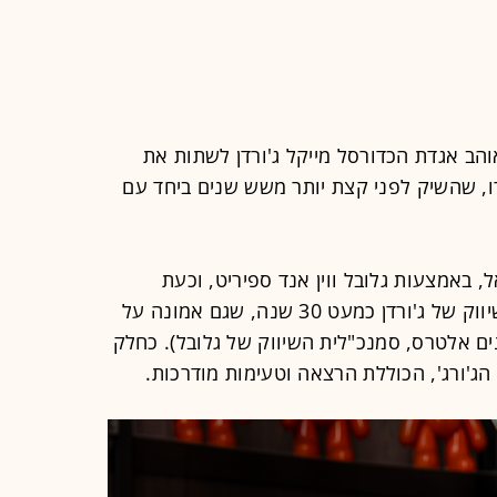
אוהב אגדת הכדורסל מייקל ג'ורדן לשתות את
ו, שהשיק לפני קצת יותר משש שנים ביחד עם
ראל, באמצעות גלובל ווין אנד ספיריט, וכעת
הגיעה לארץ אסתי פורנוי - מנהלת השיווק של ג'ורדן כמעט 30 שנה, שגם אמונה על
ים אלטרס, סמנכ"לית השיווק של גלובל). כחלק
הג'ורג', הכוללת הרצאה וטעימות מודרכות.