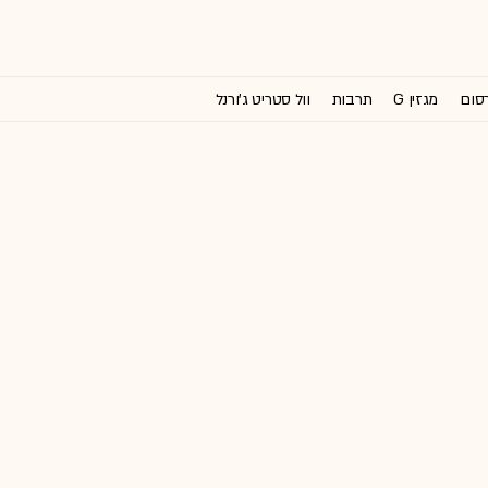
רסום
מגזין G
תרבות
וול סטריט ג'ורנל