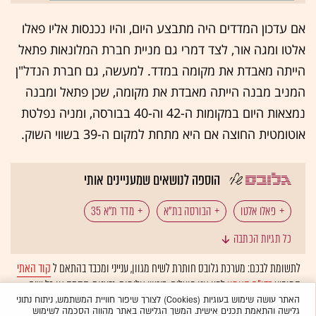
אם עדכון המדדים היה מתבצע היום, והיו נכנסות אליו פאלו
אלטו ומגה אור, לצד דמרי גם מניית חברת המלונאות פתאל
הייתה מאבדת את מקומה במדד. למעשה, גם חברת הנדל"ן
המניב מבנה הייתה מאבדת את מקומה, שכן פתאל ומבנה
נמצאות היום במקומות ה-42 וה-40 בבורסה, ומניה נפלטת
אוטומטית החוצה אם היא מתחת למקום ה-39 בשווי השוק.
הוספה לנושאים שמעניינים אותי
פאלו אלטו
הבורסה בת"א
מדד ת"א 35
כל תגיות הכתבה
עדכון מדדים
י.ח דמרי
מגה אור
מלונות פתאל
לתשומת לבכם: מערכת גלובס חותרת לשיח מגוון, ענייני ומכבד בהתאם ל
קוד האתי
המופיע
בדו"ח האמון
לפיו אנו פועלים. ביטויי אלימות, גזענות, הסתה או כל שיח
קבוצת מבנה
בלתי הולם אחר מסוננים בצורה
אוטומטית
ולא יפורסמו באתר.
האתר עושה שימוש בעוגיות (Cookies) לצורך שיפור חוויית המשתמש, ניתוח נתוני
גלישה והתאמת תכנים אישית. המשך הגלישה באתר מהווה הסכמה לשימוש