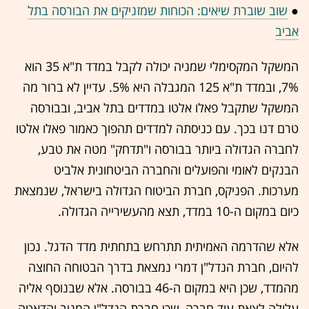
●
שוב שוברת שיאים: הכוחות שמזניקים את הבורסה בתל
אביב
המשקל המקסימלי שמניה יכולה לקבל במדד ת"א 35 הוא
7%, ובמדד ת"א 125 המגבלה היא 5%. עדיין לא ברור מה
המשקל שתקבל פאלו אלטו במדדים בתל אביב, ובבורסה
טרם דנו בכך. עם כניסתה למדדים תהפוך כאמור פאלו אלטו
לחברה הגדולה ביותר בבורסה ו"תדחק" מטה את טבע,
הבנקים לאומי והפועלים והחברה הביטחונית אלביט
מערכות. הפניקס, חברת הביטוח הגדולה בישראל, שנמצאת
כיום במקום ה-10 במדד, תצא מהעשירייה הגדולה.
אלא שהדרמה האמיתית תתרחש בתחתית מדד הדגל. נכון
להיום, חברת הנדל"ן דמרי נמצאת בדרך הבטוחה החוצה
מהמדד, שכן היא במקום ה-46 בבורסה. אלא שבנוסף אליה
עלולה לצאת עוד חברה, שכן חברת הנדל"ן המניב והדאטה