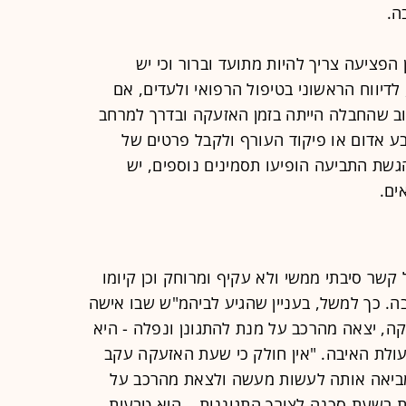
ה.
הפציעה צריך להיות מתועד וברור וכי יש
לדיווח הראשוני בטיפול הרפואי ולעדים, אם
תוב שהחבלה הייתה בזמן האזעקה ובדרך למרחב
ע אדום או פיקוד העורף ולקבל פרטים של
גשת התביעה הופיעו תסמינים נוספים, יש
ים.
קשר סיבתי ממשי ולא עקיף ומרוחק וכן קיומו
ה. כך למשל, בעניין שהגיע לביהמ"ש שבו אישה
ה, יצאה מהרכב על מנת להתגונן ונפלה - היא
עולת האיבה. "אין חולק כי שעת האזעקה עקב
א שמביאה אותה לעשות מעשה ולצאת מהרכב על
ת בשעת סכנה לצורך התגוננות… היא טבעית