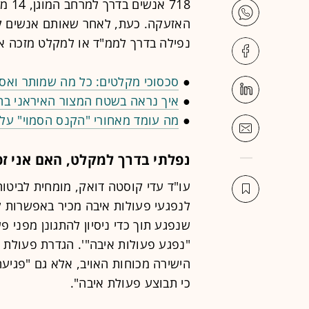
718 
האזעקה. כעת, לאחר שאותם אנשים קי
נפילה בדרך לממ"ד או למקלט מזכה או
●
סכסוכי מקלטים: כל מה שמותר ואסו
●
איך נראה בשטח המצור האיראני בהו
●
מה עומד מאחורי "הקנס הסמוי" על 
נפלתי בדרך למקלט, האם אני זכא
עו"ד עדי קוסטה דואק, מומחית לביטוח 
לנפגעי פעולות איבה מכיר באפשרות ל
שנפגע תוך כדי ניסיון להתגונן מפני 
"נפגע פעולות איבה"'. הגדרת פעולת 
הישירה מכוחות האויב, אלא גם "פגיע
כי תבוצע פעולת איבה".