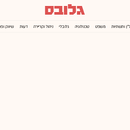
''ן ותשתיות
משפט
טכנולוגיה
גלובלי
ניהול וקריירה
דעות
שיווק ופ