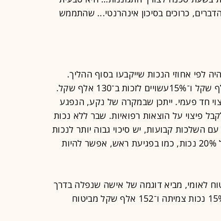
דברים, כרוכים בסיכון אינהרנטי... שהתממש
יה לפי אחוזי הנכות שייקבעו בסוף ההליך.
לדוגמה, 10% עשויים לזכות בכ־70 אלף שקל ו־15%עשויים לזכות ב־130 אלף שקל.
צוי חד פעמי. ייתכן שבמקרה של נקע, הנפגע
קבל פיצוי על הוצאות רפואיות. שבר ללא נכות
נוע בין 5%-10%, ובשבר עם השלכות קבועות, יש סיכוי גבוה יותר לנכות
מוכרת לתגמול ומענק חד פעמי. במעל 20% נכות, כמו בפגיעת ראש, אפשר להיות
טוח לאומי, מביא דוגמה של אישה שנפלה בדרך
לממ"ד ונגרם לה שבר בכתף וקיבלה 15% נכות צמיתה ו־152 אלף שקל מביטוח