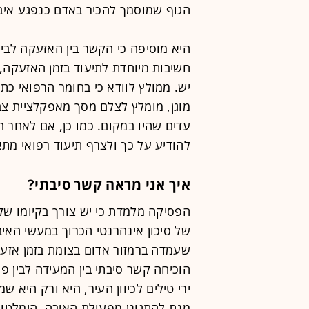
הגוף שמוסמך להכיר באדם כנפגע איב
היא מוסיפה כי הקשר בין האזעקה לבין 
חשיבות מיוחדת לתיעוד בזמן האזעקה, 
יש. ממולץ לוודא כי בחומר הרפואי כ
מוגן, מומלץ לצלם מסך מאפקלציית צב
עדים שהיו במקום. כמו כן, אם לאחר ה
להודיע על כך ולצרף תיעוד רפואי מתא
איך אני מראה קשר סיבתי?
הפסיקה מלמדת כי יש צורך בקיומו של 
של סיכון אינהרנטי הכרוך במעשי האיב
שעמדה ברמזור אדום בצומת בזמן אזעק
הוכיחה קשר סיבתי בין המעידה לבין פ
ירי טילים לכיוון העיר, היא ורק הי
מנת להתגונן מפעולת האיבה, הימלטו