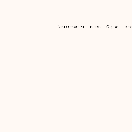
רסום
מגזין G
תרבות
וול סטריט ג'ורנל