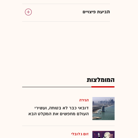
תביעת פיצויים
ממ"ד
המוסד לביטוח לאומי
גלובס עושה סדר
המומלצות
ישראל במלחמה
טילים
הגירה
דובאי כבר לא בטוחה, ועשירי
העולם מחפשים את המקלט הבא
נכות
זום גלובלי