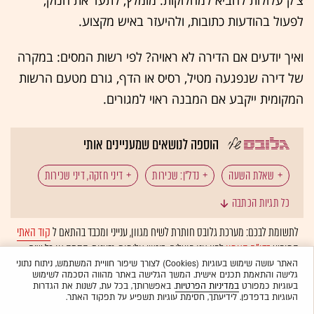
צ'ק עלולות להביא למחלוקות. מומלץ, לתעד את הנזק,
לפעול בהודעות כתובות, ולהיעזר באיש מקצוע.
ואיך יודעים אם הדירה לא ראויה? לפי רשות המסים: במקרה
של דירה שנפגעה מטיל, רסיס או הדף, גורם מטעם הרשות
המקומית ייקבע אם המבנה ראוי למגורים.
הוספה לנושאים שמעניינים אותי
שאלת השעה
נדל"ן: שכירות
דיני חזקה, דיני שכירות
כל תגיות הכתבה
שוכרי דירות
שכר דירה
השכרת דירה
טילים
לתשומת לבכם: מערכת גלובס חותרת לשיח מגוון, ענייני ומכבד בהתאם ל
קוד האתי
המופיע
בדו"ח האמון
לפיו אנו פועלים. ביטויי אלימות, גזענות, הסתה או כל שיח
רשות המסים
ישראל במלחמה
נדל"ן: מיסוי ומשפט
בלתי הולם אחר מסוננים בצורה
אוטומטית
ולא יפורסמו באתר.
האתר עושה שימוש בעוגיות (Cookies) לצורך שיפור חוויית המשתמש, ניתוח נתוני
גלישה והתאמת תכנים אישית. המשך הגלישה באתר מהווה הסכמה לשימוש
בעוגיות כמפורט
במדיניות הפרטיות
. באפשרותך, בכל עת, לשנות את הגדרות
העוגיות בדפדפן. לידיעתך, חסימת עוגיות תשפיע על תפקוד האתר.