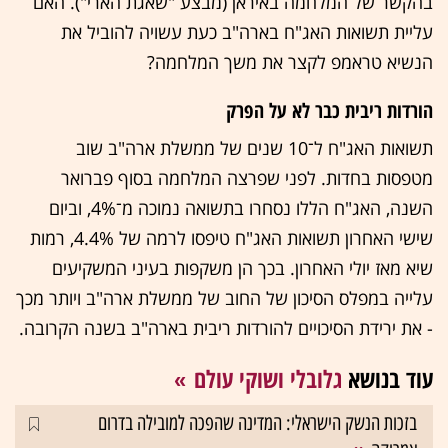
בהקשר של המלחמה באיראן (מבצע "שאגת הארי"). האם
עליית תשואות האג"ח בארה"ב כעת עשויה להוביל את
הנשיא טראמפ לקצר את משך המלחמה?
הורדות ריבית כבר לא על הפרק
תשואות האג"ח ל־10 שנים של ממשלת ארה"ב שוב
מטפסות בחדות. לפני שפרצה המלחמה בסוף פברואר
השנה, האג"ח הללו נסחרו בתשואה נמוכה מ־4%, וביום
שישי האחרון תשואות האג"ח טיפסו לרמה של 4.4%, רמות
שיא מאז יולי האחרון. בכך הן משקפות בעיני המשקיעים
עלייה במפלס הסיכון של החוב של ממשלת ארה"ב ויותר מכך
- את ירידת הסיכויים להורדות ריבית בארה"ב בשנה הקרובה.
עוד בנושא
גלובלי ושוקי עולם
בזכות הנשק הישראלי: המדינה שהפכה למובילה בדרום