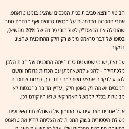
הביטוי הומצא סביב תוכנית המכסים שהציג בזמנו טראמפ.
אחרי ההכרזה הדרמטית על מכסים גבוהים ואף מלחמת סחר
שהובילה את הנאסד"ק לשוק דובי (ירידה של 20% מהשיא),
בסופו של דבר טראמפ מימש רק חלק מהתוכנית שהציג
במקור.
עם זאת, יש מי שטוענים כי זו הייתה התוכנית של הבית הלבן
מלכתחילה - להגיע למשא־ומתן עם הכרזות גדולות ומשם
להגיע לנקודת אמצע משתלמת יותר. כך, למרות שתוכנית
המכסים יושמה רק באופן חלקי, עדיין מדובר בהכנסות לא
מבוטלות בכלל לממשל האמריקאי שלא היו קודם לכן.
אבל אחרים מצביעים על התזמון של השתלשלות האירועים.
מפולת היסטורית בשוק המניות לא הצליחה להזיז את טראמפ
במאומה מתוכנית המכסים שלו. אבל כשתשואות האג"ח