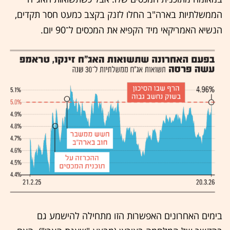
הממשלתיות בארה"ב החלו לזנק בקצב כמעט חסר תקדים,
הנשיא האמריקאי מיד הקפיא את המכסים ל־90 יום.
בימים האחרונים האפשרות הזו מתחילה להישמע גם