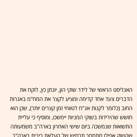
האנליסט הראשי של לידר שוקי הון, יונתן כץ, לוקח את
הדברים צעד אחד קדימה ומציע לקצר את המח"מ באגרות
החוב (כלומר לקנות אג"ח לטווחי זמן קצרים יותר), שכן הוא
חושש שהירידות בשוקי המניות יימשכו, ומוסיף כי עליית
התשואות שנמשכה ביום שישי האחרון בארה"ב משמעותה
שהשוק אפילו מתמחר תרחיש של העלאת ריבית בארה"ב