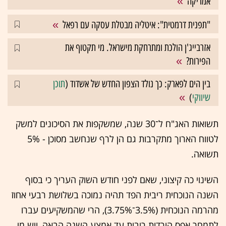
אמריקה
"תפנית דרמטית": איטליה מבטלת עסקה עם רפאל
אזרבייג'ן הולכת ומתרחקת מישראל. מי תקטוף את
הפירות?
בין הים לפארק: כך נולד הצפון החדש של אשדוד (
תוכן
שיווקי
)
תשואות האג"ח ל־30 שנה, שמשקפות את הסיכונים למשק
לטווח הארוך מתקרבות גם הן לרף שנחשב מסוכן - 5%
תשואה.
השינוי כה קיצוני, שאם לפני חודש השוק העריך כי בסוף
השנה הנוכחית ריבית הפד תהיה נמוכה בשלושת רבעי אחוז
מהרמה הנוכחית (3.5%־3.75%), הרי שהמשקיעים עברו
לתמחר אפס הורדות ריבית עד אמצע השנה הבאה, ויש מי