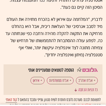
אסטרטגית עלולים להתחיל ולפעול נגד המעצמה עצמה.
הסיכון הזה קיים גם כעת".
לדבריו, "המלחמה עם איראן לא בהכרח מחזירה את העולם
מיד לסבב אגרסיבי של העלאות ריבית, אבל היא בהחלט
מרחיקה את התקווה להקלה מהירה ורחבה כפי שנחזתה עד
כה. לפתע עולה ההסתברות להתממשותו של תרחיש של
צמיחה מתונה לצד אינפלציה עיקשת יותר, ואולי אף
סטגפלציה (מיתון ואינפלציה יחדיו)".
הוספה לנושאים שמעניינים אותי
אג"ח ארה"ב
אג"ח ממשלתיות
איראן
כל תגיות הכתבה
דונלד טראמפ
ריבית ארה"ב
נפט
ארה"ב
לתשומת לבכם: מערכת גלובס חותרת לשיח מגוון, ענייני ומכבד בהתאם ל
קוד האתי
המופיע
בדו"ח האמון
לפיו אנו פועלים. ביטויי אלימות, גזענות, הסתה או כל שיח
אינפלציה ארה"ב
כלכלת ארה"ב
פדרל ריזרב