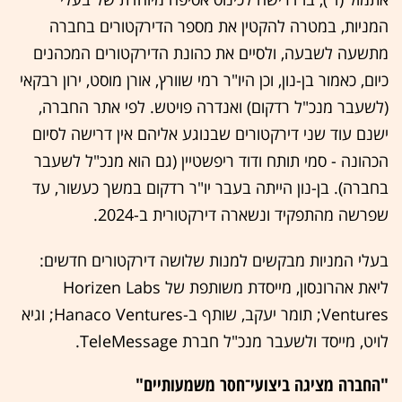
המניות, במטרה להקטין את מספר הדירקטורים בחברה
מתשעה לשבעה, ולסיים את כהונת הדירקטורים המכהנים
כיום, כאמור בן-נון, וכן היו"ר רמי שוורץ, אורן מוסט, ירון רבקאי
(לשעבר מנכ"ל רדקום) ואנדרה פויטש. לפי אתר החברה,
ישנם עוד שני דירקטורים שבנוגע אליהם אין דרישה לסיום
הכהונה - סמי תותח ודוד ריפשטיין (גם הוא מנכ"ל לשעבר
בחברה). בן-נון הייתה בעבר יו"ר רדקום במשך כעשור, עד
שפרשה מהתפקיד ונשארה דירקטורית ב-2024.
בעלי המניות מבקשים למנות שלושה דירקטורים חדשים:
ליאת אהרונסון, מייסדת משותפת של Horizen Labs
Ventures; תומר יעקב, שותף ב-Hanaco Ventures; וגיא
לויט, מייסד ולשעבר מנכ"ל חברת TeleMessage.
"החברה מציגה ביצועי־חסר משמעותיים"