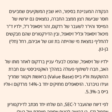
הנקודה המעניינת בסיפור, היא שבין המשקיעים שמביעים
חוסר שביעות רצון ממצב החברה, נמצאים גם יורשיו של
המייסד והיו"ר לשעבר של רדקום, זהר זיסאפל ז"ל, ילדיו ד"ר
מיכאל זיסאפל וכליל זיסאפל, ובין הדירקטורים שהם מבקשים
להחליף נמצאת מי שהייתה בת זוגו של אביהם, רחל (חלי)
בן-נון.
ילדיו של זיסאפל, שהפכו לבעלי עניין ברדקום לאחר מותו של
האב, חברו לשיתוף פעולה במהלך האקטיביסטי עם חברת
ההשקעות ווליו בייס (Value Base) בראשות ויקטור שמריך
ועידו נויברגר. הזיסאפלים מחזיקים יחד ב-14% מרדקום ו-ווליו
בייס ב-5.3%.
לפי דיווח שהועבר ל-SEC, הם שלחו יחד מכתב לדירקטוריון
אתמול (ד'), בו דרישה לכינוס אסיפה מיוחדת של בעלי