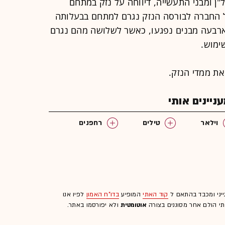
"ן ומבני התעשייה, דיווחה על נזק במתחם
של החברה לבורסה הנזק נגרם למתחם בבעלותה
ארבעה מבנים נפגעו, כאשר לשלושה מהם נגרם
ימוש.
 את ממדי הנזק.
יינים אותי
וילאר
טילים
רחפנים
ייני ומכבד בהתאם ל
קוד האתי
המופיע
בדו"ח האמון
לפיו אנו
לתי הולם אחר מסוננים בצורה
אוטומטית
ולא יפורסמו באתר.