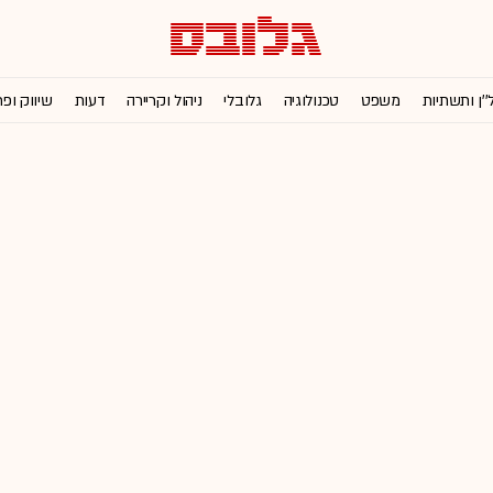
''ן ותשתיות
משפט
טכנולוגיה
גלובלי
ניהול וקריירה
דעות
שיווק ופ