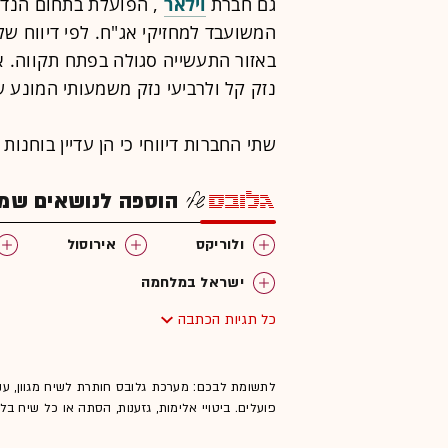
גם חברת
וילאר
, הפועלת בתחום הנדל
המשועבד למחזיקי אג"ח. לפי דיווח 
באזור התעשייה סגולה בפתח תקווה. 
נזק קל ולרביעי נזק משמעותי המונע ש
שתי החברות דיווחי כי הן עדיין בוחנות
הוספה לנושאים שמענ
ולוריקס
אירוסול
ישראל במלחמה
כל תגיות הכתבה
לתשומת לבכם: מערכת גלובס חותרת לשיח מגוון, ענ
פועלים. ביטויי אלימות, גזענות, הסתה או כל שיח ב