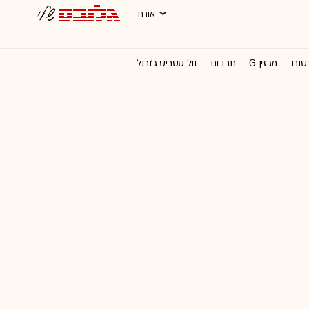
אורח
רסום
מגזין G
תרבות
וול סטריט ג'ורנל