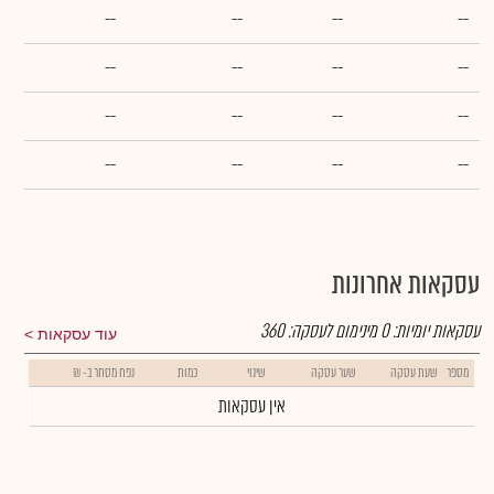
--
--
--
--
--
--
--
--
--
--
--
--
--
--
--
--
עסקאות אחרונות
עסקאות יומיות:
0
מינימום לעסקה:
360
עוד עסקאות
מספר
שעת עסקה
שער עסקה
שינוי
כמות
נפח מסחר ב- ₪
אין עסקאות