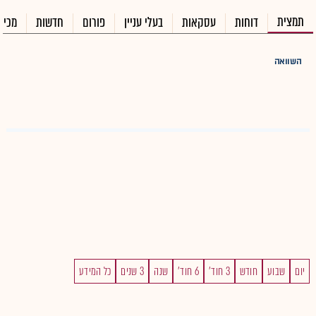
תמצית
דוחות
עסקאות
בעלי עניין
פורום
חדשות
מכיר
השוואה
יום
שבוע
חודש
3 חוד'
6 חוד'
שנה
3 שנים
כל המידע