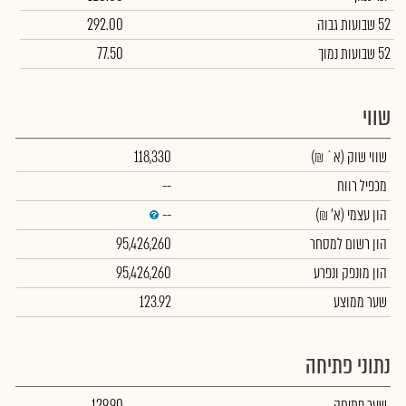
52 שבועות גבוה
292.00
52 שבועות נמוך
77.50
שווי
שווי שוק
(א` ₪)
118,330
מכפיל רווח
--
הון עצמי
(א' ₪)
--
הון רשום למסחר
95,426,260
הון מונפק ונפרע
95,426,260
שער ממוצע
123.92
נתוני פתיחה
שער פתיחה
129.90