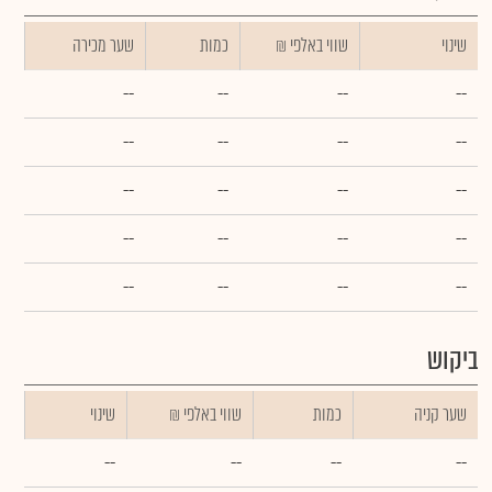
שינוי
₪ שווי באלפי
כמות
שער מכירה
--
--
--
--
--
--
--
--
--
--
--
--
--
--
--
--
--
--
--
--
ביקוש
שער קניה
כמות
₪ שווי באלפי
שינוי
--
--
--
--