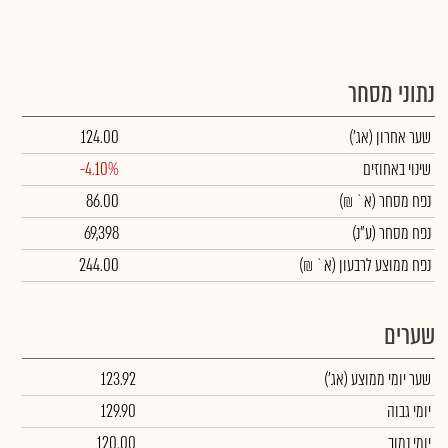
נתוני מסחר
שער אחרון
(אג')
124.00
שינוי באחוזים
-4.10%
נפח מסחר
(א` ₪)
86.00
נפח מסחר
(ע"נ)
69,398
נפח ממוצע לרבעון (א` ₪)
244.00
שערים
שער יומי ממוצע
(אג')
123.92
יומי גבוה
129.90
יומי נמוך
120.00