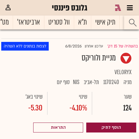
גלובס פיננסי
ראשי
תיק אישי
ת"א
וול סטריט
ארביטראז'
מט"
6/8/2026
בהשהיה של 15 דק'
עדכון אחרון
לצפות בנתונים ללא השהיה
|
מניית ולוריקס
VELORYX
מניה
1170240
תל-אביב
NIS
סוף יום
שער
שינוי
שינוי באג'
-5.30
-4.10%
124
הוסף לתיק
התראות