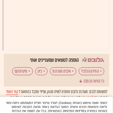
הוספה לנושאים שמעניינים אותי
החידון הכלכלי
אלביט מערכות
ביט
מיטרוניקס
כל תגיות הכתבה
אירוסול
ולוריקס
חיזבאללה
רחפנים
לתשומת לבכם: מערכת גלובס חותרת לשיח מגוון, ענייני ומכבד בהתאם ל
קוד האתי
המופיע
בדו"ח האמון
לפיו אנו פועלים. ביטויי אלימות, גזענות, הסתה או כל שיח
יצוא ביטחוני
עמלות
בלתי הולם אחר מסוננים בצורה
אוטומטית
ולא יפורסמו באתר.
האתר עושה שימוש בעוגיות (Cookies) לצורך שיפור חוויית המשתמש, ניתוח נתוני
גלישה והתאמת תכנים אישית. המשך הגלישה באתר מהווה הסכמה לשימוש
בעוגיות כמפורט
במדיניות הפרטיות
. באפשרותך, בכל עת, לשנות את הגדרות