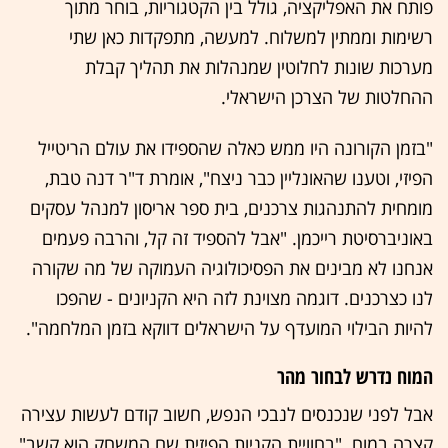
פותח את האפליקציה, גולל בין הקטגוריות, בוחר מתוך
רשימות וממתין למשלוח. למעשה, מתפקדות כאן שתי
מערכות שונות לחלוטין שמנהלות את תהליך קבלת
ההחלטות של הצרכן הישראלי.
"בזמן הקורונה היו ממש כאלה שהספידו את עולם הריטייל
הפיזי, וטענו שהאונליין כבר ניצח", אומרת ד"ר דנה טבת,
מומחית להתנהגות צרכנים, בית ספר אריסון למנהל עסקים
באוניברסיטת רייכמן. "אבל להספיד זה קל, והרבה פעמים
אנחנו לא מבינים את הפסיכולוגיה העמוקה של מה שקורה
לנו כצרכנים. דוגמה מצוינת לזה היא הקניונים - שהפכו
להיות הבילוי המועדף על הישראלים דווקא בזמן המלחמה".
המוח נדרש לבחור מהר
אבל לפני שנכנסים לנבכי הנפש, חשוב קודם לעשות עצירה
קצרה במוח. "בחוויית הקניות הפיזית שם המשחק הוא קשב",