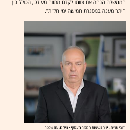
הממשלה הנחה את צוותו לקדם מתווה מעודכן, הכולל בין
היתר מענה במסגרת חמישה ימי חל"ת".
דובי אמיתי, יו״ר נשיאות המגזר העסקי / צילום: עוז שכטר