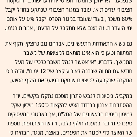
שנפגעו. "לא ייתכן שהמגזר הפרטי יהיה עדיפות ב', והסקטור
הציבורי עדיפות א'. עובד במגזר הציבורי שנתקע בחו"ל יקבל
80% משכרו, בעוד שעובד במגזר הפרטי יקבל 0% על אותם
ימי היעדרות. זה מצב שלא מתקבל על הדעת", אמר תורג'מן.
גם נשיא התאחדות התעשיינים, אברהם נובוגרוצקי, תקף את
המתווה וטען כי הוא אינו מותאם למציאות של משבר
מתמשך. לדבריו, "אי־אפשר לנהל משבר כלכלי של מעל
חודש עם מתווה שנבנה לאירוע קצר של 12 ימים", והזהיר כי
התקרה שנקבעה לפיצויים שוחקת בפועל את היקף הסיוע.
במקביל, ניסיונות לגבש פתרון מוסכם נתקלו בקשיים. יו"ר
ההסתדרות ארנון בר־דוד הציע להקצות כ־150 מיליון שקל
למימון הימים הראשונים של החל"ת, אך בארגוני המעסיקים
טענו כי מדובר במענה חלקי בלבד, ודרשו השתתפות נוספת
של האוצר כדי לסגור את הפערים. באוצר, מנגד, הבהירו כי