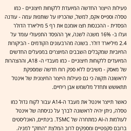
פעילות הייצור החדשה המיועדת ללקוחות חיצוניים - כמו
טסלה וספייס אקס, למשל, שהכריזו על שותפות עמה - עודנה
הפסדית - ההכנסות חצו אומנם את רף 5 מיליארד הדולר
ועלו ב- 16% משנה לשנה, אך ההפסד התפעולי עומד על
2.4 מיליארד דולר. בשונה מהרבעונים הקודמים - הביקורות
החיוביות שמקבלים השבבים המיוצרים במפעלים החדשים
המיועדים ללקוחות חיצוניים - כמו מעבדי ה- A18, וההצהרות
של מאסק - משיבים ללא ספק רוח חדשה שמספקת
לראשונה תקווה כי גם פעילות הייצור החיצונית של אינטל
תתאושש ותחדל מלשמש אבן ריחיים.
כאשר תייצר אינטל את מעבד ה-A14 עבור לקוח גדול כמו
טסלה, ניתן יהיה לראשונה לברך על כניסתה של אינטל
לעולמות ה-AI כמתחרה של TSMC. בינתיים, האנליסטים
ברובם סקפטיים ומספקים לרוב המלצת "החזק" למניה.