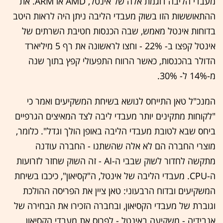
מעבדי הליבה דוגמת אלה של אינטל, AMD או ARM. את
ההתאוששות הזו בשוק מעבדי הליבה ניתן היה לראות היטב
בדוחות אינטל מאמש, שבה הכנסות חטיבת השרתים של
אינטל קפצו ב- 22% - וחצו לראשונה את רף 5 מיליארד
הדולר בהכנסות, כאשר הרווח התפעולי קפץ בתוך שנה
מ-14% ל- 30%.
המנכ"ל טאן התייחס לנושא בשיחת המשקיעים ואמר כי
"לקוחות מתקינים יותר מעבדי ליבה לצד המאיצים הגרפיים
ביחס שבא לטובת מעבדי הליבה באופן הולך וגדל". כלומר,
מוצרי החברה הם לא אלה שהשתנו - החברה עודנה
מתקשה לחדור לשוק שבבי ה-AI - זה השוק שחזר לזרועות
ה-CPU. מעבדי הליבה של אינטל, ה"קסיאון", כיכבו בשיחת
המשקיעים ובדוח הרבעוני: טאן ציין את הפריסה ההולכת
וגוברת של מעבדי הקסיאון, ובחברה הזכירו את הבחירה של
אנבידיה - משקיעה באינטל - לפרוס את מעבדי הקסיאון