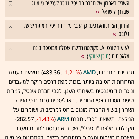
השריד האחרון של חברת ההייטק נמכר לענקית גיימינג
שבדרך לישראל
החזון, הצוות והערכים: כך עובד מדור ההייטק המתחדש של
גלובס
לא עוד קורס AI: פקולטה חדשה שכולה מבוססת בינה
מלאכותית (
תוכן שיווקי
)
מבחינת החברות,
AMD
(483.36 ,‎
-1.21%
‏) נמצאת בעמדה
התחרותית הטובה ביותר בזכות מפת דרכים חזקה למעבדים
ונוכחות דומיננטית בשירותי הענן. לגבי חברת אינטל, למרות
שיפור מסוים בצפי הרווחים, האנליסטים סבורים כי הזינוק
האחרון בשווי החברה מוגזם ביחס למרכיביה, ושומרים על
המלצת "תשואת חסר". חברת
ARM
(282.57 ,‎
-1.43%
‏)
מקבלת המלצת "ניטרלי", שכן היא נכנסת לתחום מעבדי
השרתים העמוס והצפוף במתחרים חזקים ובפתרונות פנימיים