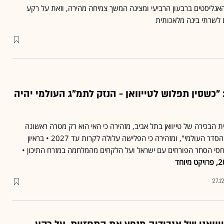
ת האנליסטים ברבעון הרביעי ומציגה המשך צמיחה מהירה, וזאת על רקע
לשרתי בינה מלאכותית
כשסין תפלוש לטייוואן - הנזק לתמ"ג העולמי יהיה
טית הבכירה של טייוואן בתל אביב, מזהירה כי האי הוא רק מטרה ראשונה
בדרכה של סין "לשבש את הסדר העולמי", ומזהירה כי הפלישה עלולה לקרות עד 2027 • בראיון
חסי הסחר הפורחים עם ישראל ועל הלקחים מהמלחמה במזרח התיכון •
27.1