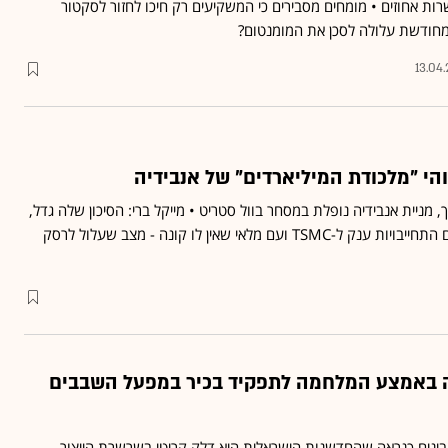
ות אחוזים • מומחים מסבירים כי המשקיעים רק חיכו לחזור לסקטור
חודשת עלולה לסכן את המומנטום?
13.04
זוהי "מלכודת המיליארדים" של אנבידיה
מניית אנבידיה נופלת במסחר בוול סטריט • מייקל ברי: הסיכון שלה גדל,
אנבידיה עלולה להיתקע עם התחייבויות ענק ל-TSMC ועם מלאי שאין לו קונה - מצב שעלול לרסק
 באמצע המלחמה לתפקיד בכיר במפעל השבבים
קית השבבים TSMC מבינים כנראה שהחדשנות הישראלית היא דלק קריטי בשרשרת הייצור