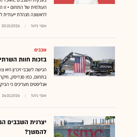
העולמית של התחום • זו ה
לראשונה מנהלת ייעודית לח
אסף גלעד
30.01.2026
שבבים
בזכות חוות השרתים
הגישה לשבבי זיכרון היא צ
בתחום, כמו סנדיסק, מיקרו
אנליסטים מעריכים כי הביקו
אסף גלעד
26.01.2026
יצרנית השבבים הג
להמשך?