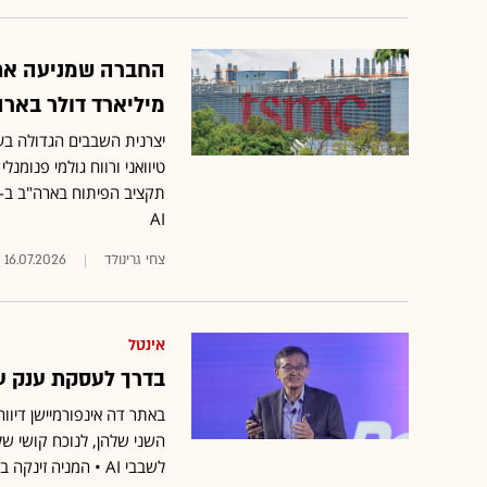
מיליארד דולר בארה
AI
צחי גרינולד
16.07.2026
אינטל
בדרך לעסקת ענק עם
באתר דה אינפורמיישן דיווח
לשבבי AI • המניה זינקה בחדות במסחר בוול סטריט