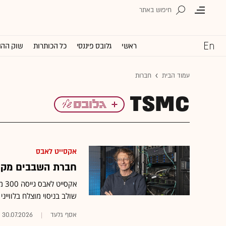
ראשי
גלובס פיננסי
כל הכותרות
שוק ההו
עמוד הבית
חברות
TSMC
אקסייט לאבס
חברת השבבים מקריית גת ב
שולב בניסוי מוצלח בלווייני V3 של ספייס אקס וממשיך לאתגר את אנבידיה בשוק מעבדי התקשור
אסף גלעד
30.07.2026