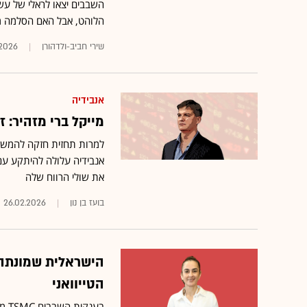
השבבים יצאו לראלי של עשר
הלוהט, אבל האם הסלמה מ
שירי חביב-ולדהורן
.2026
אנבידיה
מייקל ברי מזהיר: 
למרות תחזית חזקה להמשך, 
את שולי הרווח שלה
בועז בן נון
26.02.2026
הישראלית שמונתה
הטייוואני
בענ