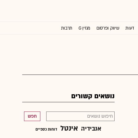
דעות
שיווק ופרסום
מגזין G
תרבות
וול סטריט ג'ורנל
נושאים קשורים
חפש
אינטל
אנבידיה
דוחות כספיים