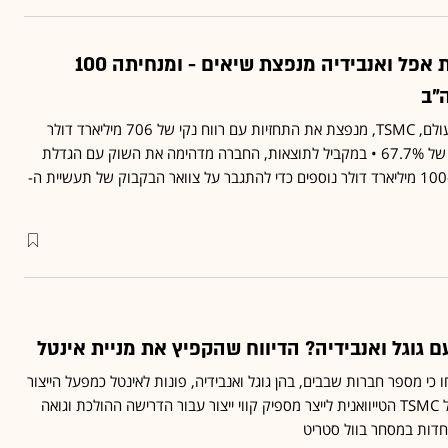
החברה שמניעה את אפל ואנבידיה מנפצת שיאים - ומנחיתה 100
"ב
יצרנית השבבים הגדולה בעולם, TSMC, מנפצת את התחזיות עם רווח נקי של 706 מיליארד דולר
טיוואני ורווח גולמי פנומנלי של 67.7% • במקביל לתוצאות, החברה מדהימה את השוק עם הגדלת
תקציב הפיתוח בארה"ב ב-100 מיליארד דולר נוספים כדי להתגבר על צוואר הבקבוק של תעשיית ה-
 גוגל ואנבידיה? הדיווח שהקפיץ את מניית אינטל
ו כי מספר חברות שבבים, בהן גוגל ואנבידיה, פונות לאינטל כמפעל הייצור
השני שלהן, לנוכח קושי של TSMC הטייוואנית לייצר מספיק קווי ייצור עבור הדרישה ההולכת וגואה