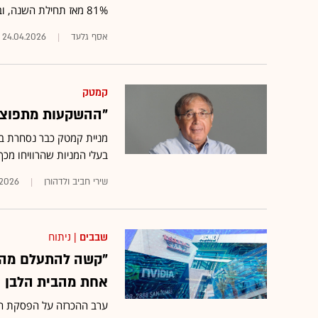
81% מאז תחילת השנה, ובסך-הכול 224% בשנה האחרונה
אסף גלעד
24.04.2026
קמטק
"ההשקעות מתפוצצות": המניה 
בעלי המניות שהרוויחו מכך
שירי חביב ולדהורן
.2026
שבבים
| ניתוח
"קשה להתעלם מהשו
אחת מהבית הלבן
ערב ההכרזה על הפסקת האש,