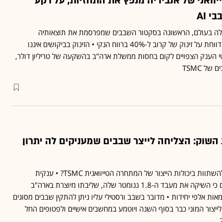
ואני של אנבידיה מנפץ את התחזיות, על רקע
 AI
לה בעולם, הראשונה בסקטור השבבים שמפרסמת את תוצאותיה
הכספיות ברבעון הנוכחי, מדווחת על זינוק של קרוב ל-40% ברווח הנקי • הזינוק בביקושים איננו
 הענק הצפויים לקום בחסות ממשלת ארה"ב בהשקעה של טריליון דולר,
ל TSMC
השוק: הצליחה לייצר שבבים שמעניקים לה יתרון
האם אינטל הוכיחה יכולת להשתוות ביכולות הייצור של המתחרה הטייוואנית TSMC? • ענקית
השבבים אינטל מכריזה היום כי השיקה את מעבד ה-1.8 ננומטר שלה, שליבתו מיוצרת בארה"ב
אות אלפי יחידות • מדובר בשבב ורסטילי עליו ניתן להתקין שבבים מסוגים
 לייצור המוני כבר בסוף השנה ויוטמע במחשבים אישיים ולפטופים החל