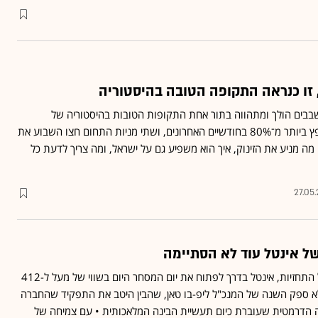
 זו כנראה התקופה הטובה בהיסטוריה
שבבים הולך ומתהווה בתור אחת התקופות הטובות בהיסטוריה של
הסקטור • המדד הענפי קפץ ביותר מ־80% בחודשיים האחרונים, ושתי מניות התחום חצו השבוע את
• מה מניע את הזינוק, איך הוא משפיע גם על ישראל, ומה צריך לדעת כל
27.05
 אינטל עוד לא הסתיימה
לאחר שניפצה אמש את כל התחזיות, אינטל בדרך לפתוח את יום המסחר היום בשווי של מעל ל-412
 ללא ספק השנה של המנכ"ל ליפ-בו טאן, שהבין היטב את התפקיד שהחברה
 הדרמטית שעוברת כיום תעשיית הבינה המלאכותית • עם צמיחה של