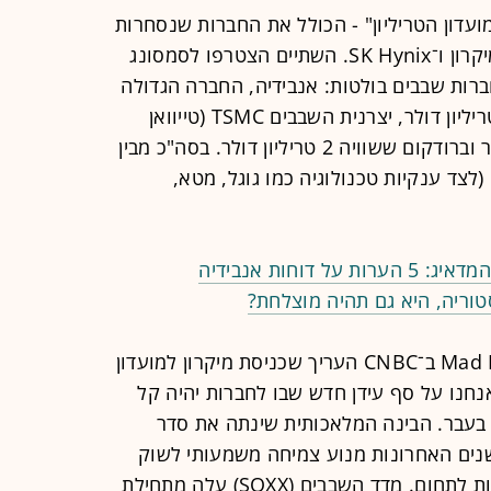
עדון הטריליון" - הכולל את החברות שנסחרות
לפי שווי שוק של מעל טריליון דולר - מיקרון ו־SK Hynix. השתיים הצטרפו לסמסונג
רות שבבים בולטות: אנבידיה, החברה הגדולה
ביותר בעולם שנסחרת בשווי של 5.2 טריליון דולר, יצרנית השבבים TSMC (טייוואן
סמיקונדקטור) ששוויה 2.1 טריליון דולר וברודקום ששוויה 2 טריליון דולר. בסה"כ מבין
חברות שבבים (לצד ענקיות טכנולוגיה כמו גוגל, מטא,
וחות אנבידיה
וריה, היא גם תהיה מוצלחת?
הפרשן ג'ים קריימר מהתוכנית Mad Money ב־CNBC העריך שכניסת מיקרון למועדון
נחנו על סף עידן חדש שבו לחברות יהיה קל
 בעבר. הבינה המלאכותית שינתה את סדר
קריימר. ה־AI מהווה בשנים האחרונות מנוע צמיחה משמעותי לשוק
השבבים, ומקפיצה את המניות הקשורות לתחום. מדד השבבים (SOXX) עלה מתחילת