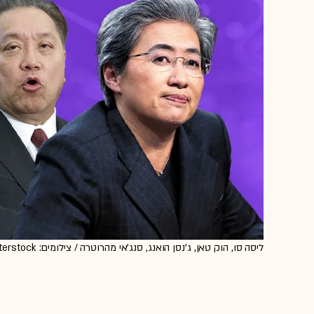
ליסה סו, הוק טאן, ג'נסן הואנג, סנג'אי מהרוטרה / צילומים: Shutterstock, רויטרס, AP, Evan Vucci