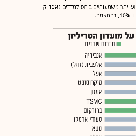
וא מציג ביצועי יתר משמעותיים ביחס למדדים נאסד"ק