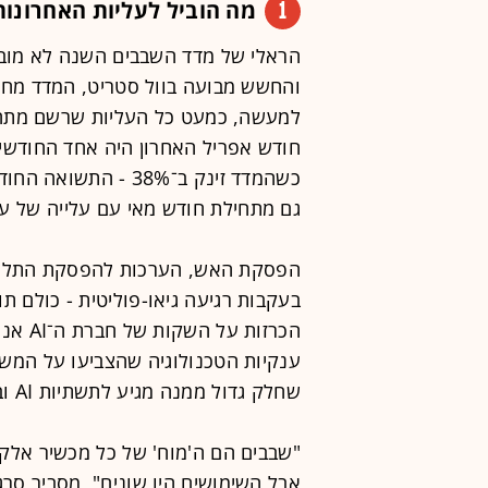
1
מה הוביל לעליות האחרונות
הראלי של מדד השבבים השנה לא מובן
והחשש מבועה בוול סטריט, המדד מח
חודש אפריל האחרון היה אחד החודשים
כשהמדד זינק ב־38% -
גם מתחילת חודש מאי עם עלייה של עוד 22% עד 
הפסקת האש, הערכות להפסקת התלות 
בעקבות רגיעה גיאו-פוליטית - כולם ת
הכרזות
שחלק גדול ממנה מגיע לתשתיות AI ובהן שבבים - ותקבלו ראלי שקשה להתחרות בו.
"שבבים הם ה'מוח' של כל מכשיר אלקטר
אבל השימושים היו שונים", מסביר סרגי