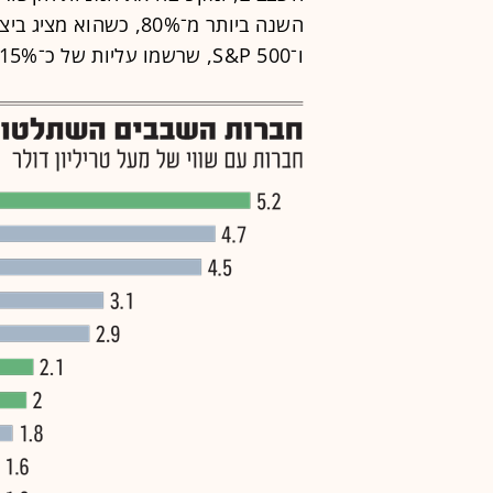
השנה ביותר מ־80%, כשה
ו־S&P 500, שרשמו עליות של כ־15% ו־10%, בהתאמה.