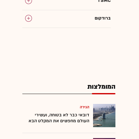
TSMC
ברודקום
וול סטריט
חוות שרתים
ענקיות הטכנולוגיה
המומלצות
בינה מלאכותית
תעודות סל
הגירה
דובאי כבר לא בטוחה, ועשירי
העולם מחפשים את המקלט הבא
שבבים