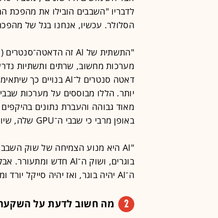
לדבריו "השבבים הובילו את מהפכת ה
הסלולר. עכשיו, אנחנו בגל של מהפכת ה־AI, הבינה המלאכ
"התשתית של AI זה הדאטה־
מערכות מחשוב, שרתים ותשתיות נדרשו
דאטה סנטרים ל־AI בנויים
יותר. הללו מבוססים על מערכות שבבי
מאוד גבוהה והעברת נתונים בהיקפים 
באופן מרבי כי שבבי ה־GPU שלה, שיועדו במקור לגיימינג, תואמים היטב ל־AI.
"AI היא מנוע הצמיחה של שוק השבב
בוגרים, ושוק ה־AI חדש 
ה־AI יהיה בוגר, ואז יהיה סייקל יורד ומנועי צמיחה אחרים".
2
מה חשוב לדעת על השקעה