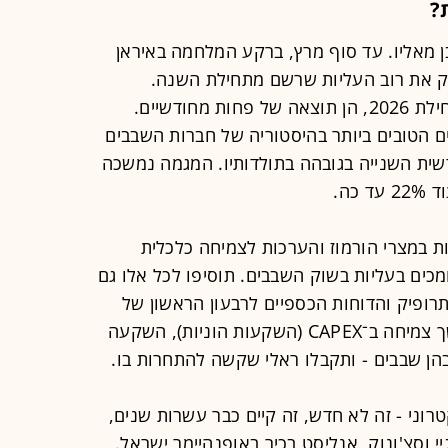
?
 מאליו. עד סוף מרץ, ברקע המלחמה באיראן
ק את רוב העליות שרשם מתחילת השנה.
למעשה, כמעט כל העליות שרשם מתחילת 2026, הן תוצאה של פחות מחודשיים.
 הטובים ביותר בהיסטוריה של חברות השבבים
 התשואה החודשית השנייה בגובהה בתולדותיו. המגמה נמשכה
כה.
במצרי הורמוז והערכות לצמיחה כלכלית
ומכים בעליות בשוק השבבים. תוסיפו לכל אלו גם
 על השקות של חברת ה־AI אנתרופיק והדוחות הכספיים לרבעון הראשון של
ענקיות הטכנולוגיה שהצביעו על המשך צמיחה ב־CAPEX (השקעות הוניות), השקעה
וני - זה לא חדש, זה קיים כבר עשרות שנים,
י וסצ'ונוק, אנליסט בכיר באופנהיימר ישראל.