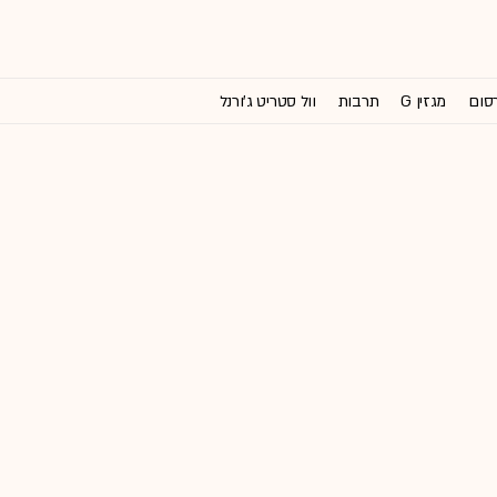
רסום
מגזין G
תרבות
וול סטריט ג'ורנל