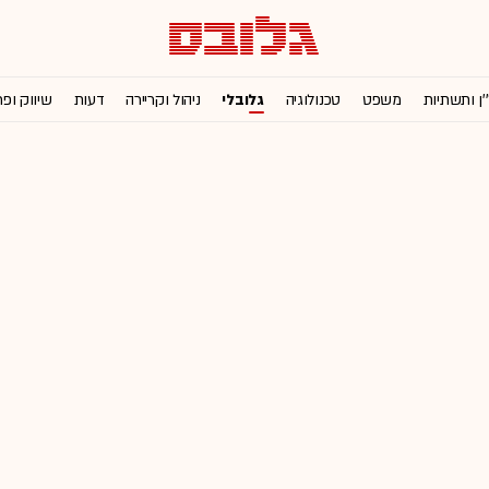
'ן ותשתיות
משפט
טכנולוגיה
גלובלי
ניהול וקריירה
דעות
שיווק ופ