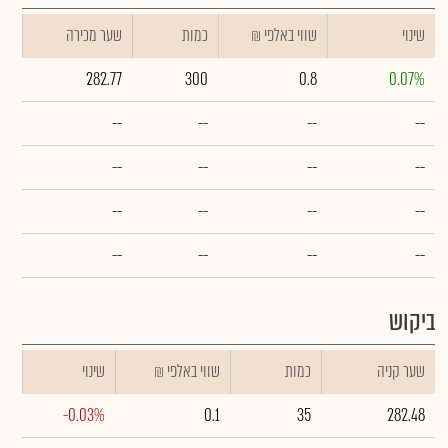
שינוי
₪ שווי באלפי
כמות
שער מכירה
282.77
300
0.8
0.07%
--
--
--
--
--
--
--
--
--
--
--
--
--
--
--
--
ביקוש
שער קניה
כמות
₪ שווי באלפי
שינוי
-0.03%
0.1
35
282.48