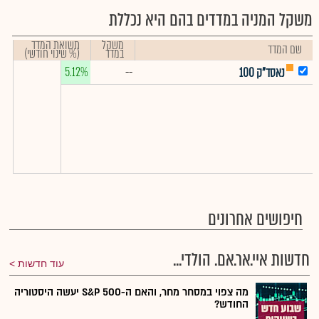
משקל המניה במדדים בהם היא נכללת
משקל
תשואת המדד
שם המדד
במדד
(% שינוי חודשי)
5.12%
--
נאסד"ק 100
חיפושים אחרונים
חדשות איי.אר.אם. הולדי...
עוד חדשות
מה צפוי במסחר מחר, והאם ה-S&P 500 יעשה היסטוריה
החודש?