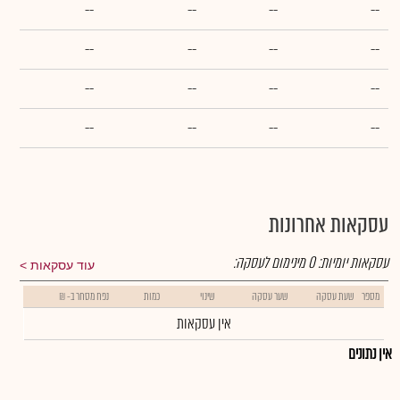
--
--
--
--
--
--
--
--
--
--
--
--
--
--
--
--
עסקאות אחרונות
עסקאות יומיות:
0
מינימום לעסקה:
עוד עסקאות
מספר
שעת עסקה
שער עסקה
שינוי
כמות
נפח מסחר ב- ₪
אין עסקאות
אין נתונים