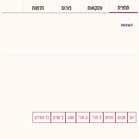
תמצית
עסקאות
פורום
חדשות
השוואה
יום
שבוע
חודש
3 חוד'
6 חוד'
שנה
3 שנים
כל המידע