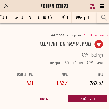
גלובס פיננסי
ראשי
תיק אישי
ת"א
וול סטריט
ארביטראז'
מט"
6/8/2026
בהשהיה של 15 דק'
עדכון אחרון
|
מניית איי.אר.אם. הולדינגס
ARM Holdings
מניה
ARM
נאסד"ק
USD
סוף יום
שער
שינוי
שינוי ב USD
-4.11
-1.43%
282.57
הוסף לתיק
התראות