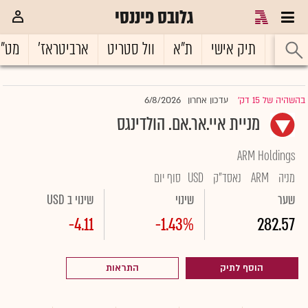
גלובס פיננסי
ראשי
תיק אישי
ת"א
וול סטריט
ארביטראז'
מט"
6/8/2026
בהשהיה של 15 דק'
עדכון אחרון
|
מניית איי.אר.אם. הולדינגס
ARM Holdings
מניה
ARM
נאסד"ק
USD
סוף יום
שער
שינוי
שינוי ב USD
-4.11
-1.43%
282.57
הוסף לתיק
התראות