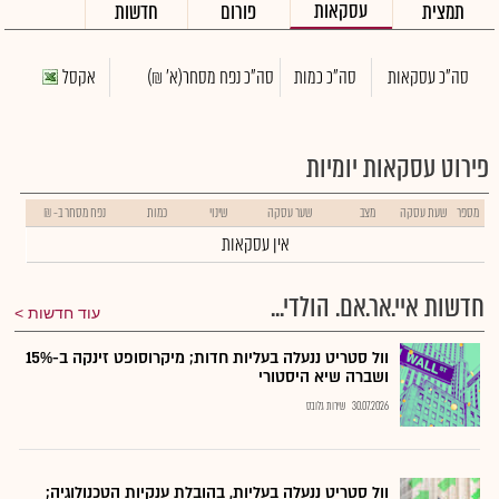
עסקאות
תמצית
פורום
חדשות
סה"כ עסקאות
סה"כ כמות
סה"כ נפח מסחר
(א' ₪)
אקסל
פירוט עסקאות יומיות
מספר
שעת עסקה
מצב
שער עסקה
שינוי
כמות
נפח מסחר ב- ₪
אין עסקאות
חדשות איי.אר.אם. הולדי...
עוד חדשות
וול סטריט ננעלה בעליות חדות; מיקרוסופט זינקה ב-15%
ושברה שיא היסטורי
30.07.2026
שירות גלובס
וול סטריט ננעלה בעליות, בהובלת ענקיות הטכנולוגיה;